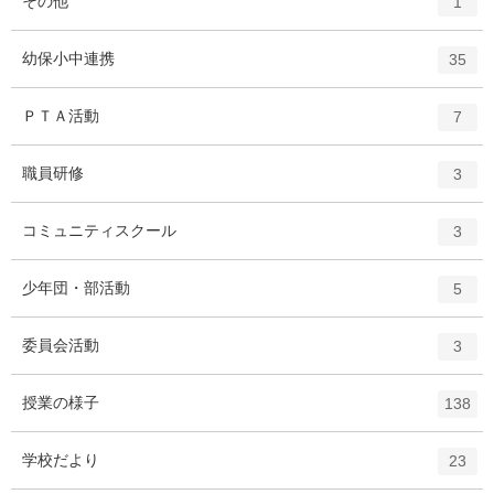
エ
件
その他
1
ン
ト
エ
件
幼保小中連携
35
リ
ン
ー
ト
エ
件
ＰＴＡ活動
数
7
リ
ン
ー
ト
エ
件
職員研修
数
3
リ
ン
ー
ト
エ
件
コミュニティスクール
数
3
リ
ン
ー
ト
エ
件
少年団・部活動
数
5
リ
ン
ー
ト
エ
件
委員会活動
数
3
リ
ン
ー
ト
エ
件
授業の様子
数
138
リ
ン
ー
ト
エ
件
学校だより
数
23
リ
ン