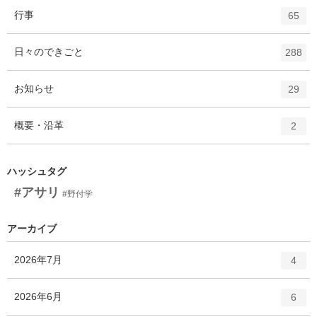
ー
ト
エ
件
行事
数
65
リ
ン
ー
ト
エ
件
日々のできごと
数
288
リ
ン
ー
ト
エ
件
お知らせ
数
29
リ
ン
ー
ト
エ
件
概要・沿革
数
2
リ
ン
ー
ト
数
リ
ハッシュタグ
ー
#アサリ
#野付学
数
アーカイブ
エ
件
2026年7月
4
ン
ト
エ
件
2026年6月
6
リ
ン