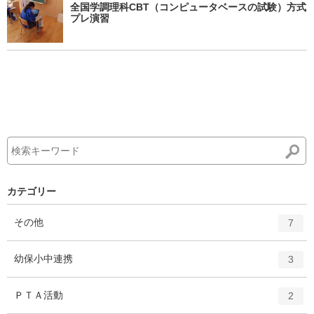
全国学調理科CBT（コンピュータベースの試験）方式
プレ演習
カテゴリー
エ
件
その他
7
ン
ト
エ
件
幼保小中連携
3
リ
ン
ー
ト
エ
件
ＰＴＡ活動
数
2
リ
ン