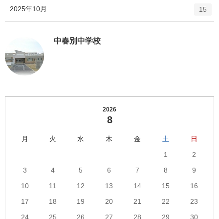
ト
エ
件
2025年10月
数
15
リ
ン
ー
ト
数
リ
中春別中学校
ー
数
2026
8
月
火
水
木
金
土
日
1
2
3
4
5
6
7
8
9
10
11
12
13
14
15
16
17
18
19
20
21
22
23
24
25
26
27
28
29
30