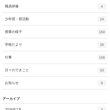
ー
ト
エ
件
職員研修
数
4
リ
ン
ー
ト
エ
件
少年団・部活動
数
24
リ
ン
ー
ト
エ
件
授業の様子
数
184
リ
ン
ー
ト
エ
件
学校だより
数
28
リ
ン
ー
ト
エ
件
行事
数
168
リ
ン
ー
ト
エ
件
日々のできごと
数
33
リ
ン
ー
ト
エ
件
お知らせ
数
8
リ
ン
ー
ト
数
リ
アーカイブ
ー
数
エ
件
2026年7月
7