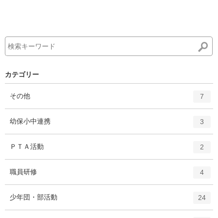
カテゴリー
エ
件
その他
7
ン
ト
エ
件
幼保小中連携
3
リ
ン
ー
ト
エ
件
ＰＴＡ活動
数
2
リ
ン
ー
ト
エ
件
職員研修
数
4
リ
ン
ー
ト
エ
件
少年団・部活動
数
24
リ
ン
ー
ト