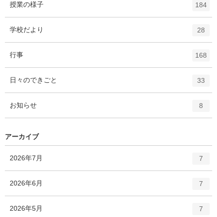
エ
件
授業の様子
数
184
リ
ン
ー
ト
エ
件
学校だより
数
28
リ
ン
ー
ト
エ
件
行事
数
168
リ
ン
ー
ト
エ
件
日々のできごと
数
33
リ
ン
ー
ト
エ
件
お知らせ
数
8
リ
ン
ー
ト
数
リ
アーカイブ
ー
数
エ
件
2026年7月
7
ン
ト
エ
件
2026年6月
7
リ
ン
ー
ト
エ
件
2026年5月
数
7
リ