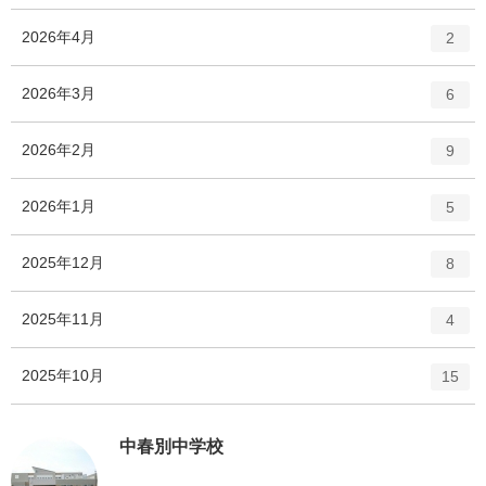
ン
ー
ト
エ
件
2026年4月
数
2
リ
ン
ー
ト
エ
件
2026年3月
数
6
リ
ン
ー
ト
エ
件
2026年2月
数
9
リ
ン
ー
ト
エ
件
2026年1月
数
5
リ
ン
ー
ト
エ
件
2025年12月
数
8
リ
ン
ー
ト
エ
件
2025年11月
数
4
リ
ン
ー
ト
エ
件
2025年10月
数
15
リ
ン
ー
ト
数
リ
中春別中学校
ー