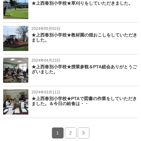
★上西春別小学校★草刈りをしていただきました。
2024年05月02日
★上西春別小学校★教材園の畑おこしをしていただき
ました。
2024年04月23日
★上西春別小学校★授業参観＆PTA総会ありがとうご
ざいました。
2024年03月11日
★上西春別小学校★PTAで図書の作業をしていただき
ました。＆今日の給食は・・
1
2
3