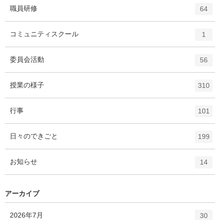
ト
エ
件
職員研修
数
64
リ
ン
ー
ト
エ
件
コミュニティスクール
数
1
リ
ン
ー
ト
エ
件
委員会活動
数
56
リ
ン
ー
ト
エ
件
授業の様子
数
310
リ
ン
ー
ト
エ
件
行事
数
101
リ
ン
ー
ト
エ
件
日々のできごと
数
199
リ
ン
ー
ト
エ
件
お知らせ
数
14
リ
ン
ー
ト
数
リ
アーカイブ
ー
数
エ
件
2026年7月
30