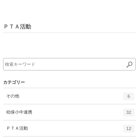
ＰＴＡ活動
カテゴリー
エ
件
その他
6
ン
ト
エ
件
幼保小中連携
32
リ
ン
ー
ト
エ
件
ＰＴＡ活動
数
12
リ
ン
ー