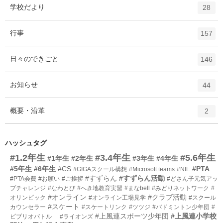
ト
エ
件
学校だより
数
28
リ
ン
ー
ト
エ
件
行事
数
157
リ
ン
ー
ト
エ
件
日々のできごと
数
146
リ
ン
ー
ト
エ
件
お知らせ
数
44
リ
ン
ー
ト
エ
件
概要・沿革
数
2
リ
ン
ー
ト
数
リ
ハッシュタグ
ー
#1.2年生
#3.4年生
#5.6年生
#1年生
#2年生
#3年生
#4年生
数
#5年生
#6年生
#CS
#PTA
#GIGAスクール構想
#Microsoft teams
#NIE
#すずらん
#すずらん活動
#PTA会費
#お願い
#ご挨拶
#どさん子元気アッ
プチャレンジ
#なわとび
#へき地教育実習
#まなbell
#みどりネットワーク
#
#オンライン
#クラブ活動
オリンピック
#オンライン工場見学
#スクール
#スケート
カウンセラー
#スケートリンク
#ツツジ
#バドミントン少年団
#
#上風連スポーツ少年団
#上風連小学校
ビブリオバトル
#ライオンズ