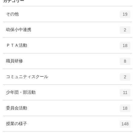
カテゴリー
エ
件
その他
19
ン
ト
エ
件
幼保小中連携
2
リ
ン
ー
ト
エ
件
ＰＴＡ活動
数
18
リ
ン
ー
ト
エ
件
職員研修
数
8
リ
ン
ー
ト
エ
件
コミュニティスクール
数
2
リ
ン
ー
ト
エ
件
少年団・部活動
数
11
リ
ン
ー
ト
エ
件
委員会活動
数
18
リ
ン
ー
ト
エ
件
授業の様子
数
148
リ
ン
ー