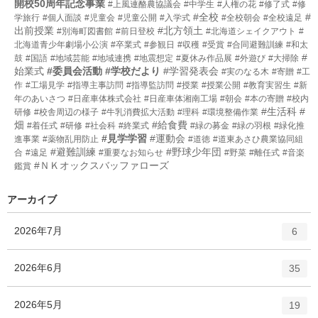
開校50周年記念事業
#上風連酪農協議会
#中学生
#人権の花
#修了式
#修
#全校
#
学旅行
#個人面談
#児童会
#児童公開
#入学式
#全校朝会
#全校遠足
出前授業
#北方領土
#別海町図書館
#前日登校
#北海道シェイクアウト
#
北海道青少年劇場小公演
#卒業式
#参観日
#収穫
#受賞
#合同避難訓練
#和太
#
鼓
#国語
#地域芸能
#地域連携
#地震想定
#夏休み作品展
#外遊び
#大掃除
始業式
#委員会活動
#学校だより
#学習発表会
#実のなる木
#寄贈
#工
作
#工場見学
#指導主事訪問
#指導監訪問
#授業
#授業公開
#教育実習生
#新
年のあいさつ
#日産車体株式会社
#日産車体湘南工場
#朝会
#本の寄贈
#校内
#生活科
#
研修
#校舎周辺の様子
#牛乳消費拡大活動
#理科
#環境整備作業
畑
#給食費
#着任式
#研修
#社会科
#終業式
#緑の募金
#緑の羽根
#緑化推
#見学学習
#運動会
進事業
#薬物乱用防止
#道徳
#道東あさひ農業協同組
#避難訓練
#野球少年団
合
#遠足
#重要なお知らせ
#野菜
#離任式
#音楽
#ＮＫオックスバッファローズ
鑑賞
アーカイブ
エ
件
2026年7月
6
ン
ト
エ
件
2026年6月
35
リ
ン
ー
ト
エ
件
2026年5月
数
19
リ