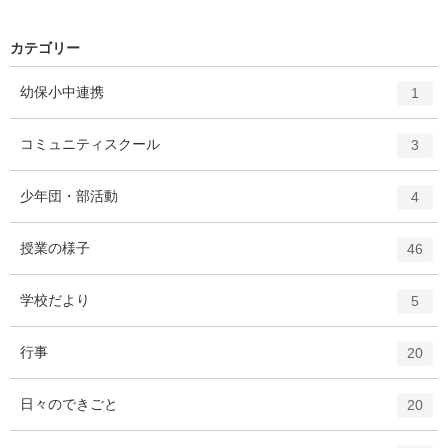
カテゴリー
エ
件
幼保小中連携
1
ン
ト
エ
件
コミュニティスクール
3
リ
ン
ー
ト
エ
件
少年団・部活動
数
4
リ
ン
ー
ト
エ
件
授業の様子
数
46
リ
ン
ー
ト
エ
件
学校だより
数
5
リ
ン
ー
ト
エ
件
行事
数
20
リ
ン
ー
ト
エ
件
日々のできごと
数
20
リ
ン
ー
ト