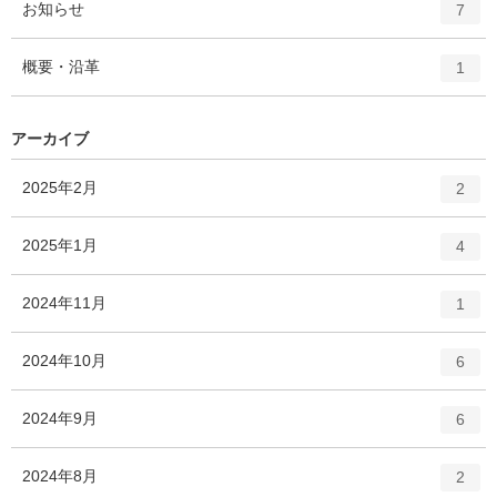
エ
件
お知らせ
数
7
リ
ン
ー
ト
エ
件
概要・沿革
数
1
リ
ン
ー
ト
数
リ
アーカイブ
ー
数
エ
件
2025年2月
2
ン
ト
エ
件
2025年1月
4
リ
ン
ー
ト
エ
件
2024年11月
数
1
リ
ン
ー
ト
エ
件
2024年10月
数
6
リ
ン
ー
ト
エ
件
2024年9月
数
6
リ
ン
ー
ト
エ
件
2024年8月
数
2
リ