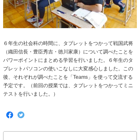
６年生の社会科の時間に、タブレットをつかって戦国武将
（織田信長・豊臣秀吉・徳川家康）について調べたことを
パワーポイントにまとめる学習を行いました。６年生のタ
ブレットパソコンの使いこなしに大変感心しました。この
後、それぞれが調べたことを「Teams」を使って交流する
予定です。（前回の授業では、タブレットをつかってミニ
テストを行いました。）
F
T
a
w
c
i
e
t
b
t
o
e