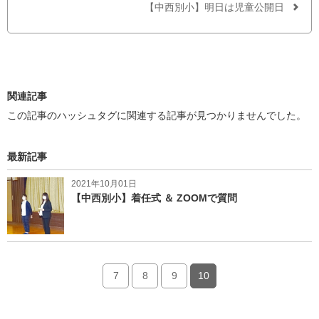
o
r
【中西別小】明日は児童公開日
k
で
で
シ
シ
ェ
ェ
ア
ア
す
す
る
る
関連記事
この記事のハッシュタグに関連する記事が見つかりませんでした。
最新記事
2021年10月01日
【中西別小】着任式 ＆ ZOOMで質問
7
8
9
10