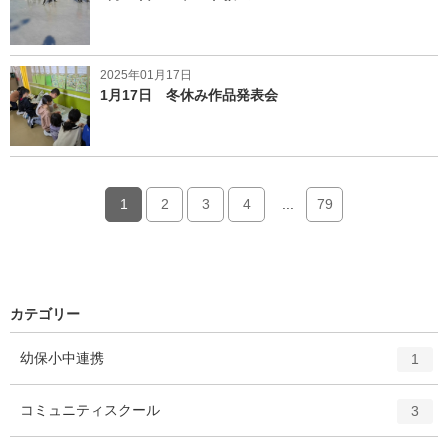
2025年01月17日
1月17日 冬休み作品発表会
1
2
3
4
...
79
カテゴリー
エ
件
幼保小中連携
1
ン
ト
エ
件
コミュニティスクール
3
リ
ン
ー