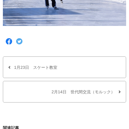
F
T
a
w
c
i
e
t
b
t
o
e
o
r
1月23日 スケート教室
k
で
で
シ
シ
ェ
ェ
ア
ア
す
2月14日 世代間交流（モルック）
す
る
る
関連記事