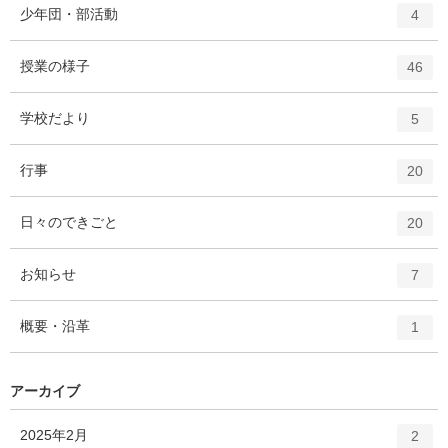
ト
エ
件
少年団・部活動
数
4
リ
ン
ー
ト
エ
件
授業の様子
数
46
リ
ン
ー
ト
エ
件
学校だより
数
5
リ
ン
ー
ト
エ
件
行事
数
20
リ
ン
ー
ト
エ
件
日々のできごと
数
20
リ
ン
ー
ト
エ
件
お知らせ
数
7
リ
ン
ー
ト
エ
件
概要・沿革
数
1
リ
ン
ー
ト
数
リ
アーカイブ
ー
数
エ
件
2025年2月
2