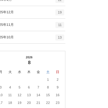
リ
ン
ー
ト
エ
件
25年12月
数
19
リ
ン
ー
ト
エ
件
25年11月
数
11
リ
ン
ー
ト
エ
件
25年10月
数
13
リ
ン
ー
ト
数
リ
ー
2026
8
数
月
火
水
木
金
土
日
1
2
3
4
5
6
7
8
9
10
11
12
13
14
15
16
17
18
19
20
21
22
23