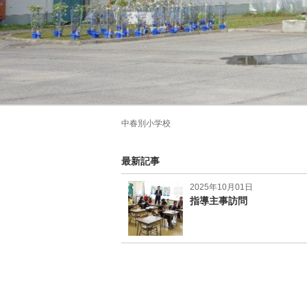
中春別小学校
最新記事
2025年10月01日
指導主事訪問