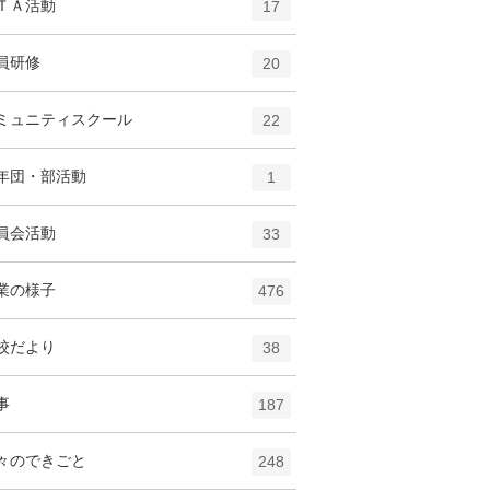
エ
件
ＴＡ活動
数
17
リ
ン
ー
ト
エ
件
員研修
数
20
リ
ン
ー
ト
エ
件
ミュニティスクール
数
22
リ
ン
ー
ト
エ
件
年団・部活動
数
1
リ
ン
ー
ト
エ
件
員会活動
数
33
リ
ン
ー
ト
エ
件
業の様子
数
476
リ
ン
ー
ト
エ
件
校だより
数
38
リ
ン
ー
ト
エ
件
事
数
187
リ
ン
ー
ト
エ
件
々のできごと
数
248
リ
ン