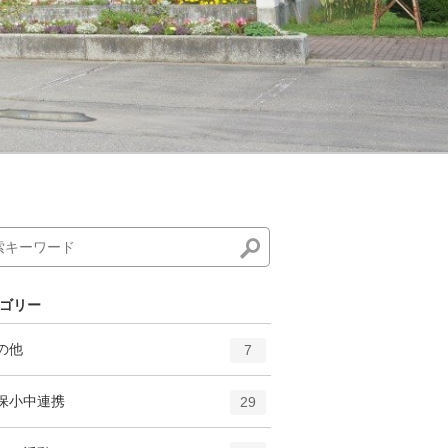
ゴリー
エ
件
の他
7
ン
ト
エ
件
保小中連携
29
リ
ン
ー
ト