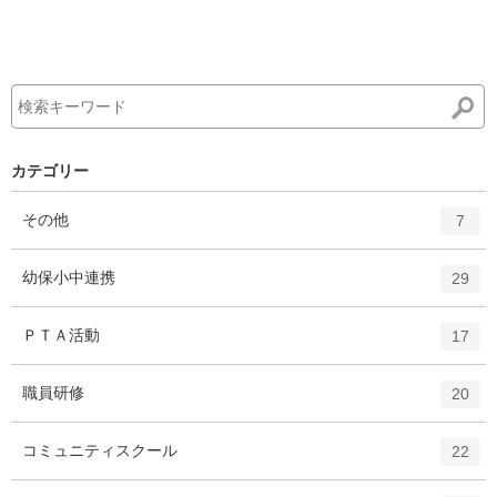
カテゴリー
エ
件
その他
7
ン
ト
エ
件
幼保小中連携
29
リ
ン
ー
ト
エ
件
ＰＴＡ活動
数
17
リ
ン
ー
ト
エ
件
職員研修
数
20
リ
ン
ー
ト
エ
件
コミュニティスクール
数
22
リ
ン
ー
ト