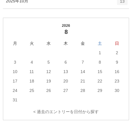
エ
件
2025年10月
数
13
リ
ン
ー
ト
数
リ
ー
2026
8
数
月
火
水
木
金
土
日
1
2
3
4
5
6
7
8
9
10
11
12
13
14
15
16
17
18
19
20
21
22
23
24
25
26
27
28
29
30
31
< 過去のエントリーを日付から探す