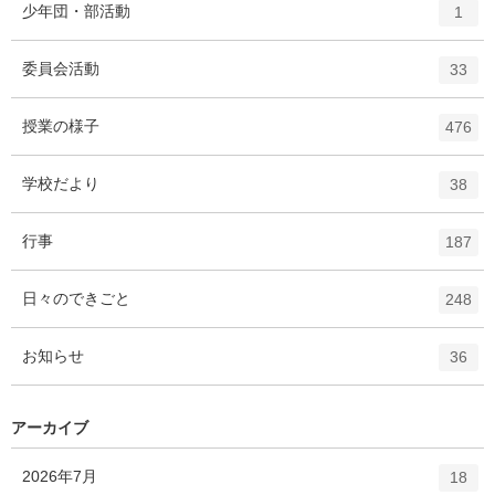
エ
件
少年団・部活動
数
1
リ
ン
ー
ト
エ
件
委員会活動
数
33
リ
ン
ー
ト
エ
件
授業の様子
数
476
リ
ン
ー
ト
エ
件
学校だより
数
38
リ
ン
ー
ト
エ
件
行事
数
187
リ
ン
ー
ト
エ
件
日々のできごと
数
248
リ
ン
ー
ト
エ
件
お知らせ
数
36
リ
ン
ー
ト
数
リ
アーカイブ
ー
数
エ
件
2026年7月
18