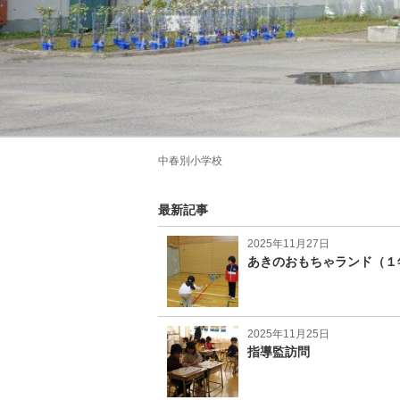
中春別小学校
最新記事
2025年11月27日
あきのおもちゃランド（１
2025年11月25日
指導監訪問