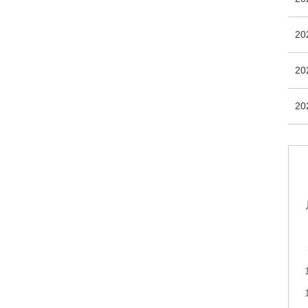
20
20
20