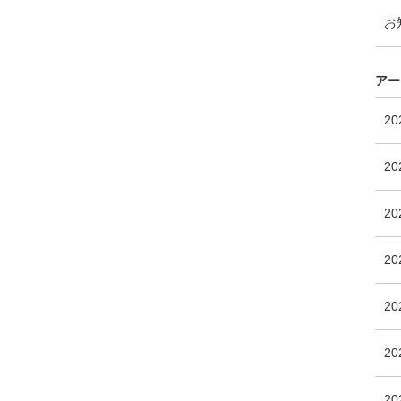
お
アー
2
2
2
2
2
2
2