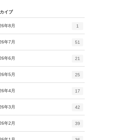
ー
ト
数
リ
カイブ
ー
数
エ
件
026年8月
1
ン
ト
エ
件
026年7月
51
リ
ン
ー
ト
エ
件
026年6月
数
21
リ
ン
ー
ト
エ
件
026年5月
数
25
リ
ン
ー
ト
エ
件
026年4月
数
17
リ
ン
ー
ト
エ
件
026年3月
数
42
リ
ン
ー
ト
エ
件
026年2月
数
39
リ
ン
ー
ト
エ
件
026年1月
数
36