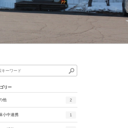
ゴリー
エ
件
の他
2
ン
ト
エ
件
保小中連携
1
リ
ン
ー
ト