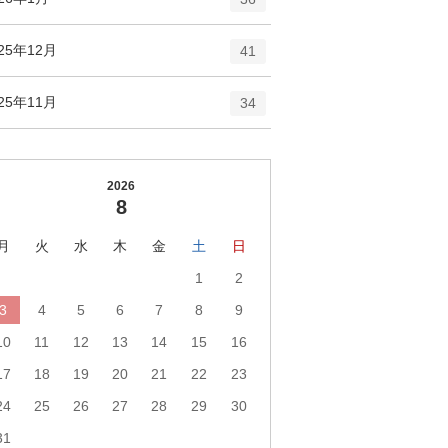
リ
ン
ー
ト
エ
件
25年12月
数
41
リ
ン
ー
ト
エ
件
25年11月
数
34
リ
ン
ー
ト
数
リ
ー
2026
8
数
月
火
水
木
金
土
日
1
2
3
4
5
6
7
8
9
10
11
12
13
14
15
16
17
18
19
20
21
22
23
24
25
26
27
28
29
30
31