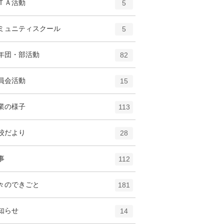
エ
件
ＴＡ活動
数
5
リ
ン
ー
ト
エ
件
ミュニティスクール
数
5
リ
ン
ー
ト
エ
件
年団・部活動
数
82
リ
ン
ー
ト
エ
件
員会活動
数
15
リ
ン
ー
ト
エ
件
業の様子
数
113
リ
ン
ー
ト
エ
件
校だより
数
28
リ
ン
ー
ト
エ
件
事
数
112
リ
ン
ー
ト
エ
件
々のできごと
数
181
リ
ン
ー
ト
エ
件
知らせ
数
14
リ
ン