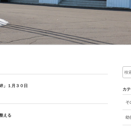
絆」１月３０日
カテ
そ
整える
幼