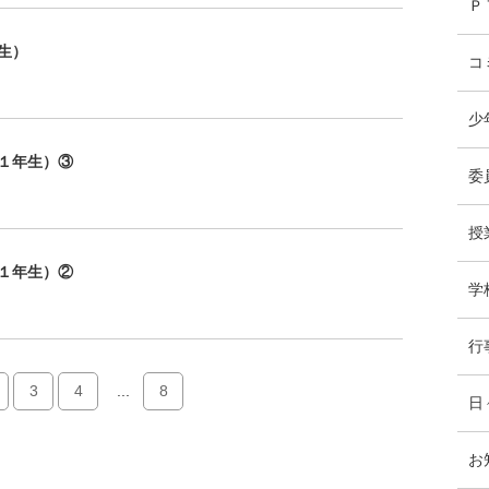
Ｐ
生）
コ
少
１年生）③
委
授
１年生）②
学
行
3
4
...
8
日
お