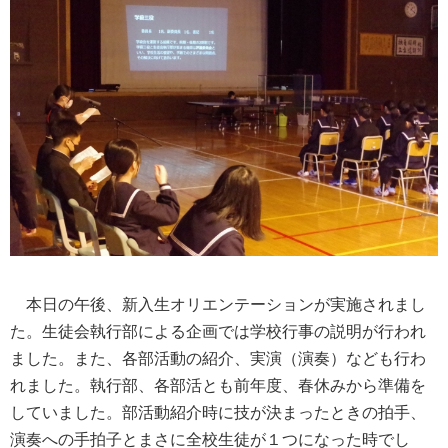
本日の午後、新入生オリエンテーションが実施されまし
た。生徒会執行部による企画では学校行事の説明が行われ
ました。また、各部活動の紹介、実演（演奏）なども行わ
れました。執行部、各部活とも前年度、春休みから準備を
していました。部活動紹介時に技が決まったときの拍手、
演奏への手拍子とまさに全校生徒が１つになった時でし