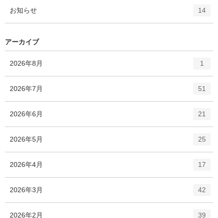
ト
エ
件
お知らせ
数
14
リ
ン
ー
ト
数
リ
アーカイブ
ー
数
エ
件
2026年8月
1
ン
ト
エ
件
2026年7月
51
リ
ン
ー
ト
エ
件
2026年6月
数
21
リ
ン
ー
ト
エ
件
2026年5月
数
25
リ
ン
ー
ト
エ
件
2026年4月
数
17
リ
ン
ー
ト
エ
件
2026年3月
数
42
リ
ン
ー
ト
エ
件
2026年2月
数
39