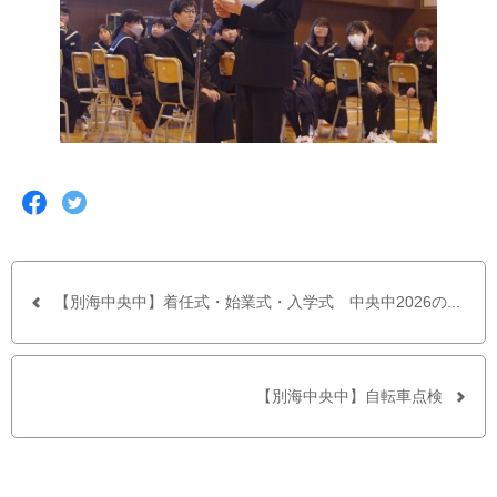
F
T
a
w
c
i
e
t
b
t
o
e
o
r
【別海中央中】着任式・始業式・入学式 中央中2026の...
k
で
で
シ
シ
ェ
ェ
ア
ア
す
【別海中央中】自転車点検
す
る
る