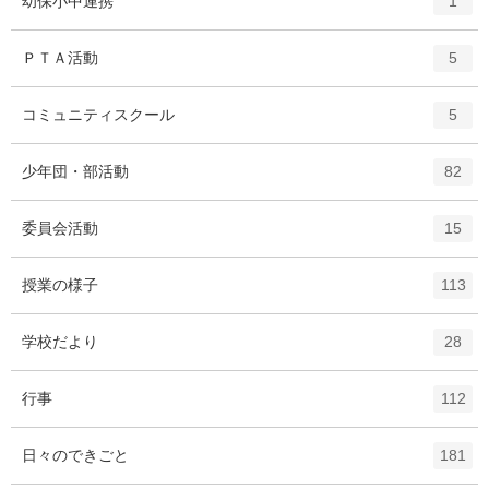
幼保小中連携
1
リ
ン
ー
ト
エ
件
ＰＴＡ活動
数
5
リ
ン
ー
ト
エ
件
コミュニティスクール
数
5
リ
ン
ー
ト
エ
件
少年団・部活動
数
82
リ
ン
ー
ト
エ
件
委員会活動
数
15
リ
ン
ー
ト
エ
件
授業の様子
数
113
リ
ン
ー
ト
エ
件
学校だより
数
28
リ
ン
ー
ト
エ
件
行事
数
112
リ
ン
ー
ト
エ
件
日々のできごと
数
181
リ
ン
ー