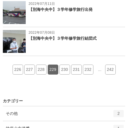
2022年07月11日
【別海中央中】３学年修学旅行出発
2022年07月08日
【別海中央中】３学年修学旅行結団式
226
227
228
229
230
231
232
...
242
カテゴリー
エ
件
その他
2
ン
ト
エ
件