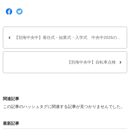
F
T
a
w
c
i
e
t
b
t
o
e
o
r
【別海中央中】着任式・始業式・入学式 中央中2026の...
k
で
で
シ
シ
ェ
ェ
ア
ア
す
【別海中央中】自転車点検
す
る
る