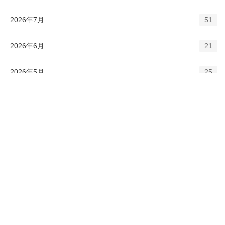
ト
エ
件
お知らせ
数
14
リ
ン
ー
ト
数
リ
アーカイブ
ー
数
エ
件
2026年8月
1
ン
ト
エ
件
2026年7月
51
リ
ン
ー
ト
エ
件
2026年6月
数
21
リ
ン
ー
ト
エ
件
2026年5月
数
25
リ
ン
ー
ト
エ
件
2026年4月
数
17
リ
ン
ー
ト
エ
件
2026年3月
数
42
リ
ン
ー
ト
エ
件
2026年2月
数
39