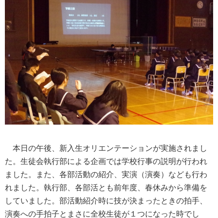
本日の午後、新入生オリエンテーションが実施されまし
た。生徒会執行部による企画では学校行事の説明が行われ
ました。また、各部活動の紹介、実演（演奏）なども行わ
れました。執行部、各部活とも前年度、春休みから準備を
していました。部活動紹介時に技が決まったときの拍手、
演奏への手拍子とまさに全校生徒が１つになった時でし