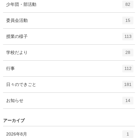
幼保小中連携
1
リ
ン
ー
ト
エ
件
ＰＴＡ活動
数
5
リ
ン
ー
ト
エ
件
コミュニティスクール
数
5
リ
ン
ー
ト
エ
件
少年団・部活動
数
82
リ
ン
ー
ト
エ
件
委員会活動
数
15
リ
ン
ー
ト
エ
件
授業の様子
数
113
リ
ン
ー
ト
エ
件
学校だより
数
28
リ
ン
ー
ト
エ
件
行事
数
112
リ
ン
ー
ト
エ
件
日々のできごと
数
181
リ
ン
ー