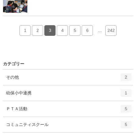
2026年07月17日
【別海中央中】第43回全日本少年軟式野球北海道大会
に向けて出発
2026年07月16日
【別海中央中】サム先生のラスト中央中学校
1
2
3
4
5
6
...
242
カテゴリー
エ
件
その他
2
ン
ト
エ
件