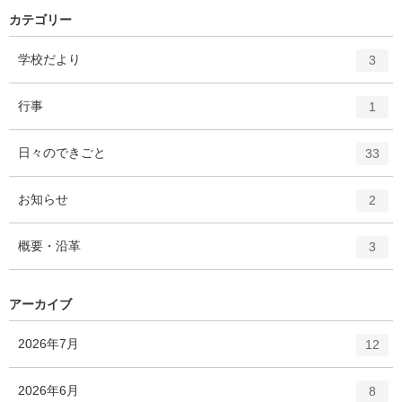
カテゴリー
エ
件
学校だより
3
ン
ト
エ
件
行事
1
リ
ン
ー
ト
エ
件
日々のできごと
数
33
リ
ン
ー
ト
エ
件
お知らせ
数
2
リ
ン
ー
ト
エ
件
概要・沿革
数
3
リ
ン
ー
ト
数
リ
アーカイブ
ー
数
エ
件
2026年7月
12
ン
ト
エ
件
2026年6月
8
リ