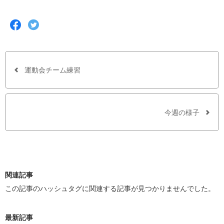
F
T
a
w
c
i
e
t
b
t
o
e
o
r
運動会チーム練習
k
で
で
シ
シ
ェ
ェ
ア
ア
す
今週の様子
す
る
る
関連記事
この記事のハッシュタグに関連する記事が見つかりませんでした。
最新記事