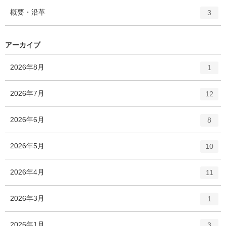
ー
ト
エ
件
概要・沿革
数
3
リ
ン
ー
ト
数
リ
アーカイブ
ー
数
エ
件
2026年8月
1
ン
ト
エ
件
2026年7月
12
リ
ン
ー
ト
エ
件
2026年6月
数
8
リ
ン
ー
ト
エ
件
2026年5月
数
10
リ
ン
ー
ト
エ
件
2026年4月
数
11
リ
ン
ー
ト
エ
件
2026年3月
数
1
リ
ン
ー
ト
エ
件
2026年1月
数
3