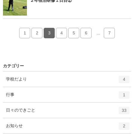
２年宿泊研修１日目②
1
2
3
4
5
6
...
7
カテゴリー
エ
件
学校だより
4
ン
ト
エ
件
行事
1
リ
ン
ー
ト
エ
件
日々のできごと
数
33
リ
ン
ー
ト
エ
件
お知らせ
数
2
リ
ン