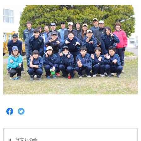
F
T
a
w
c
i
e
t
b
t
o
e
o
r
旅立ちの会