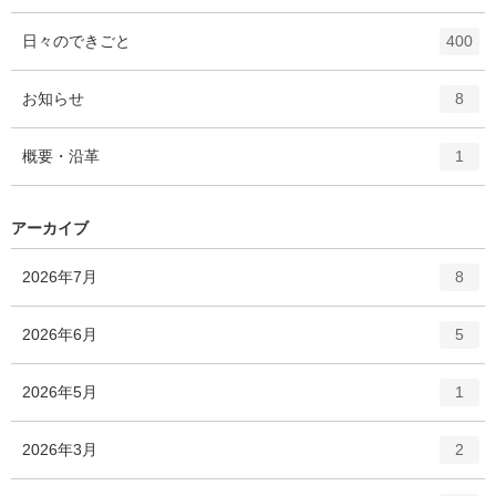
ン
ー
ト
エ
件
日々のできごと
数
400
リ
ン
ー
ト
エ
件
お知らせ
数
8
リ
ン
ー
ト
エ
件
概要・沿革
数
1
リ
ン
ー
ト
数
リ
アーカイブ
ー
数
エ
件
2026年7月
8
ン
ト
エ
件
2026年6月
5
リ
ン
ー
ト
エ
件
2026年5月
数
1
リ
ン
ー
ト
エ
件
2026年3月
数
2
リ
ン
ー
ト