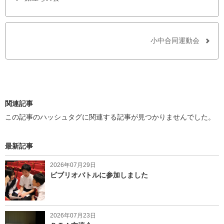
k
で
で
シ
シ
ェ
ェ
ア
ア
す
小中合同運動会
す
る
る
関連記事
この記事のハッシュタグに関連する記事が見つかりませんでした。
最新記事
2026年07月29日
ビブリオバトルに参加しました
2026年07月23日