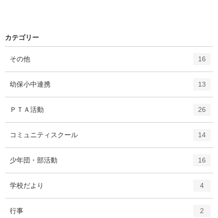
カテゴリー
エ
件
その他
16
ン
ト
エ
件
幼保小中連携
13
リ
ン
ー
ト
エ
件
ＰＴＡ活動
数
26
リ
ン
ー
ト
エ
件
コミュニティスクール
数
14
リ
ン
ー
ト
エ
件
少年団・部活動
数
16
リ
ン
ー
ト
エ
件
学校だより
数
4
リ
ン
ー
ト
エ
件
行事
数
2
リ