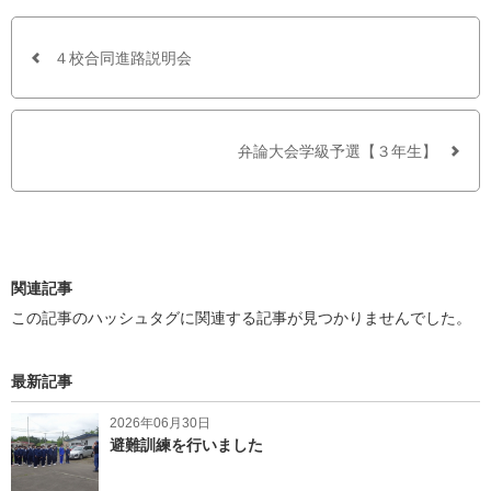
e
t
b
t
o
e
o
r
４校合同進路説明会
k
で
シ
ェ
ア
弁論大会学級予選【３年生】
す
る
関連記事
この記事のハッシュタグに関連する記事が見つかりませんでした。
最新記事
2026年06月30日
避難訓練を行いました