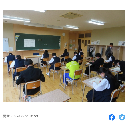
F
T
更新 2024/08/28 18:59
a
w
c
i