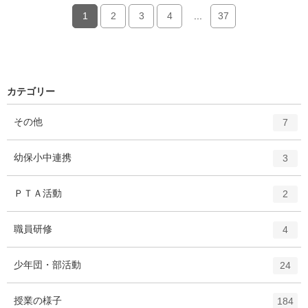
1
2
3
4
...
37
カテゴリー
エ
件
その他
7
ン
ト
エ
件
幼保小中連携
3
リ
ン
ー
ト
エ
件
ＰＴＡ活動
数
2
リ
ン
ー
ト
エ
件
職員研修
数
4
リ
ン
ー
ト
エ
件
少年団・部活動
数
24
リ
ン
ー
ト
エ
件
授業の様子
数
184
リ