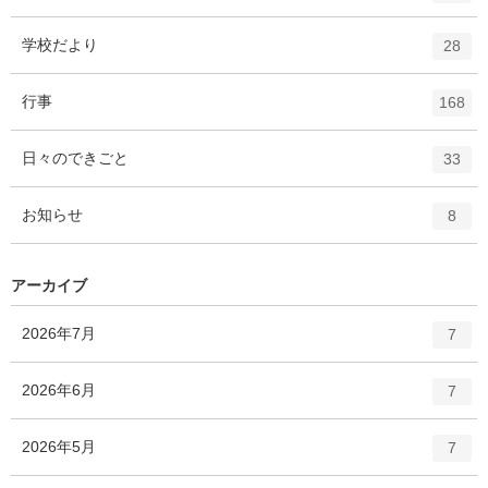
ン
ー
ト
エ
件
学校だより
数
28
リ
ン
ー
ト
エ
件
行事
数
168
リ
ン
ー
ト
エ
件
日々のできごと
数
33
リ
ン
ー
ト
エ
件
お知らせ
数
8
リ
ン
ー
ト
数
リ
アーカイブ
ー
数
エ
件
2026年7月
7
ン
ト
エ
件
2026年6月
7
リ
ン
ー
ト
エ
件
2026年5月
数
7
リ
ン
ー