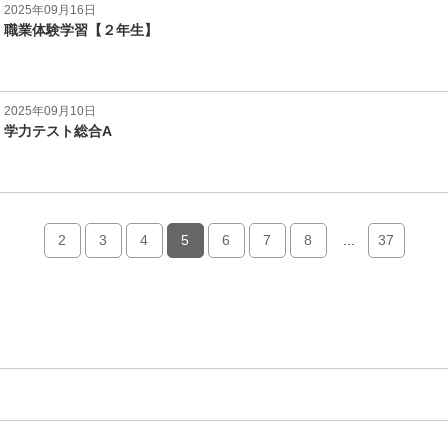
2025年09月16日
職業体験学習【２年生】
2025年09月10日
学力テスト総合A
2
3
4
5
6
7
8
...
37
エ
件