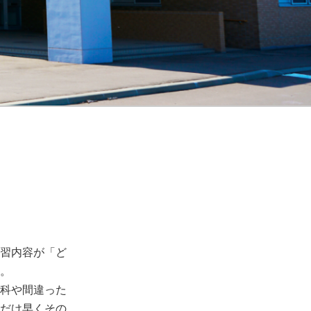
習内容が「ど
。
科や間違った
だけ早くその