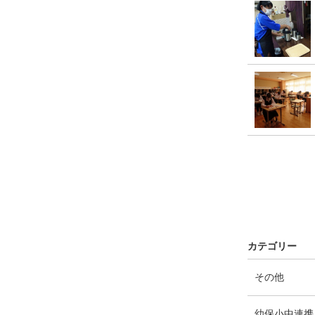
カテゴリー
エ
件
その他
ン
ト
幼保小中連携