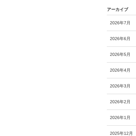
ト
リ
アーカイブ
ー
数
エ
件
2026年7月
ン
ト
エ
件
2026年6月
リ
ン
ー
ト
エ
件
2026年5月
数
リ
ン
ー
ト
エ
件
2026年4月
数
リ
ン
ー
ト
エ
件
2026年3月
数
リ
ン
ー
ト
エ
件
2026年2月
数
リ
ン
ー
ト
エ
件
2026年1月
数
リ
ン
ー
ト
2025年12月
数