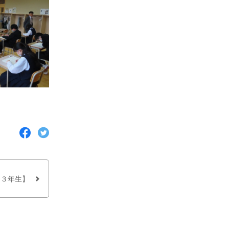
F
T
a
w
c
i
e
t
b
t
o
e
o
r
【３年生】
k
で
で
シ
シ
ェ
ェ
ア
ア
す
す
る