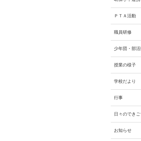
リ
ー
エ
件
ＰＴＡ活動
数
ン
ト
エ
件
職員研修
リ
ン
ー
ト
少年団・部活
数
リ
ー
エ
件
授業の様子
数
ン
ト
エ
件
学校だより
リ
ン
ー
ト
エ
件
行事
数
リ
ン
ー
ト
日々のできご
数
リ
ー
エ
件
お知らせ
数
ン