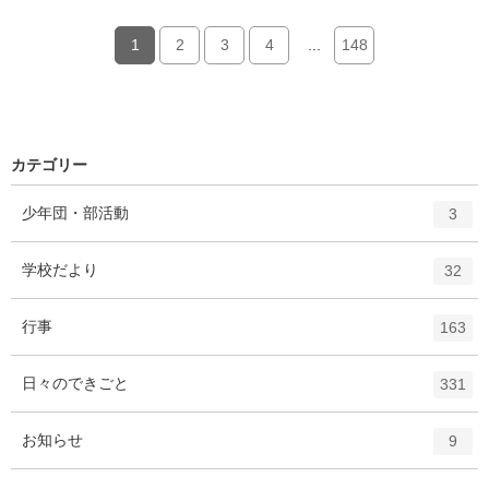
1
2
3
4
...
148
カテゴリー
エ
件
少年団・部活動
3
ン
ト
エ
件
学校だより
32
リ
ン
ー
ト
エ
件
行事
数
163
リ
ン
ー
ト
エ
件
日々のできごと
数
331
リ
ン
ー
ト
エ
件
お知らせ
数
9
リ
ン
ー
ト