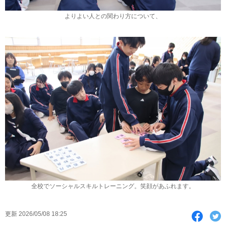
よりよい人との関わり方について、
全校でソーシャルスキルトレーニング。笑顔があふれます。
F
T
更新 2026/05/08 18:25
a
w