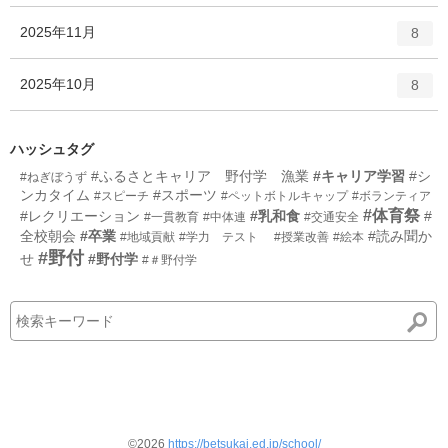
ン
ー
ト
エ
件
2025年11月
数
8
リ
ン
ー
ト
エ
件
2025年10月
数
8
リ
ン
ー
ト
数
リ
ハッシュタグ
ー
#ふるさとキャリア 野付学 漁業
#キャリア学習
#シ
#ねぎぼうず
数
ンカタイム
#スポーツ
#スピーチ
#ペットボトルキャップ
#ボランティア
#体育祭
#レクリエーション
#乳和食
#
#一貫教育
#中体連
#交通安全
全校朝会
#卒業
#読み聞か
#地域貢献
#学力 テスト
#授業改善
#絵本
#野付
せ
#野付学
#＃野付学
©2026
https://betsukai.ed.jp/school/