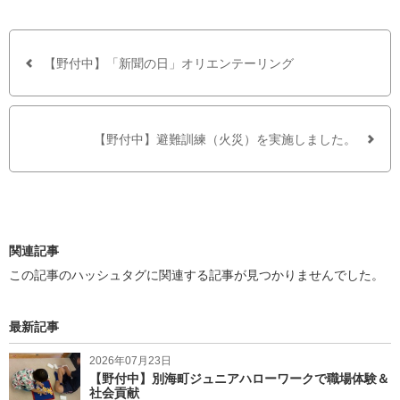
c
i
e
t
b
t
o
e
o
r
【野付中】「新聞の日」オリエンテーリング
k
で
シ
ェ
ア
【野付中】避難訓練（火災）を実施しました。
す
る
関連記事
この記事のハッシュタグに関連する記事が見つかりませんでした。
最新記事
2026年07月23日
【野付中】別海町ジュニアハローワークで職場体験＆
社会貢献