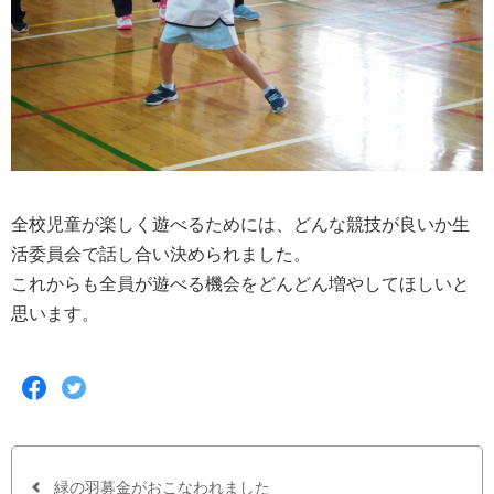
全校児童が楽しく遊べるためには、どんな競技が良いか生
活委員会で話し合い決められました。
これからも全員が遊べる機会をどんどん増やしてほしいと
思います。
F
T
a
w
c
i
e
t
b
t
o
e
o
r
緑の羽募金がおこなわれました