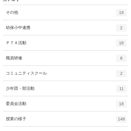
エ
件
その他
19
ン
ト
エ
件
幼保小中連携
2
リ
ン
ー
ト
エ
件
ＰＴＡ活動
数
18
リ
ン
ー
ト
エ
件
職員研修
数
8
リ
ン
ー
ト
エ
件
コミュニティスクール
数
2
リ
ン
ー
ト
エ
件
少年団・部活動
数
11
リ
ン
ー
ト
エ
件
委員会活動
数
18
リ
ン
ー
ト
エ
件
授業の様子
数
148
リ
ン
ー
ト