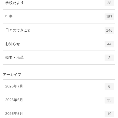
エ
件
学校だより
数
28
リ
ン
ー
ト
エ
件
行事
数
157
リ
ン
ー
ト
エ
件
日々のできごと
数
146
リ
ン
ー
ト
エ
件
お知らせ
数
44
リ
ン
ー
ト
エ
件
概要・沿革
数
2
リ
ン
ー
ト
数
リ
アーカイブ
ー
数
エ
件
2026年7月
6
ン
ト
エ
件
2026年6月
35
リ
ン
ー
ト
エ
件
2026年5月
数
19
リ