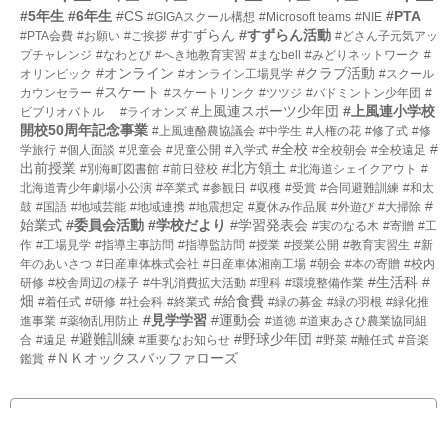
数
#5年生
#6年生
#CS
#PTA
#GIGAスクール構想
#Microsoft teams
#NIE
#すずらん
#すずらん活動
#PTA会費
#お願い
#ご挨拶
#どさん子元気アッ
プチャレンジ
#なわとび
#へき地教育実習
#まなbell
#みどりネットワーク
#
#オンライン
#クラブ活動
オリンピック
#オンライン工場見学
#スクール
#スケート
カウンセラー
#スケートリンク
#ツツジ
#バドミントン少年団
#
#上風連スポーツ少年団
#上風連小学校
ビブリオバトル
#ライオンズ
開校50周年記念事業
#上風連酪農協議会
#中学生
#人権の花
#修了式
#修
#全校
#
学旅行
#個人面談
#児童会
#児童公開
#入学式
#全校朝会
#全校遠足
出前授業
#北方領土
#別海町図書館
#前日登校
#北海道シェイクアウト
#
北海道青少年劇場小公演
#卒業式
#参観日
#収穫
#受賞
#合同避難訓練
#和太
#
鼓
#国語
#地域芸能
#地域連携
#地震想定
#夏休み作品展
#外遊び
#大掃除
始業式
#委員会活動
#学校だより
#学習発表会
#実のなる木
#寄贈
#工
作
#工場見学
#指導主事訪問
#指導監訪問
#授業
#授業公開
#教育実習生
#新
年のあいさつ
#日産車体株式会社
#日産車体湘南工場
#朝会
#本の寄贈
#校内
#生活科
#
研修
#校舎周辺の様子
#牛乳消費拡大活動
#理科
#環境整備作業
畑
#給食費
#着任式
#研修
#社会科
#終業式
#緑の募金
#緑の羽根
#緑化推
#見学学習
#運動会
進事業
#薬物乱用防止
#道徳
#道東あさひ農業協同組
#避難訓練
#野球少年団
合
#遠足
#重要なお知らせ
#野菜
#離任式
#音楽
#ＮＫオックスバッファローズ
鑑賞