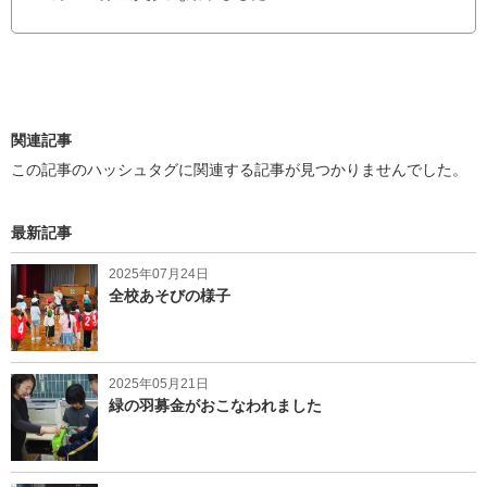
k
で
で
シ
シ
ェ
ェ
ア
ア
す
す
る
る
関連記事
この記事のハッシュタグに関連する記事が見つかりませんでした。
最新記事
2025年07月24日
全校あそびの様子
2025年05月21日
緑の羽募金がおこなわれました