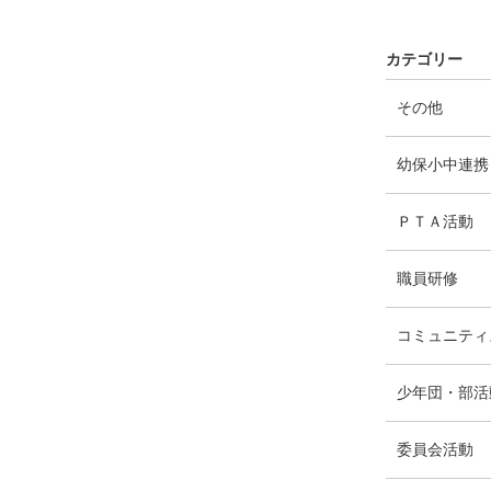
カテゴリー
エ
件
その他
ン
ト
幼保小中連携
リ
ー
エ
件
ＰＴＡ活動
数
ン
ト
エ
件
職員研修
リ
ン
ー
ト
コミュニティ
数
リ
ー
少年団・部活
数
エ
件
委員会活動
ン