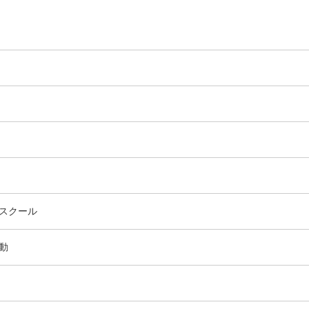
エ
件
ン
ト
リ
ー
数
エ
件
スクール
ン
ト
エ
件
動
リ
ン
ー
ト
数
リ
ー