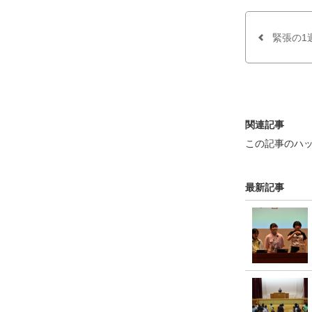
e
t
b
t
o
e
o
r
緊張の1
k
で
で
シ
シ
ェ
ェ
ア
ア
す
す
る
る
関連記事
この記事のハ
最新記事