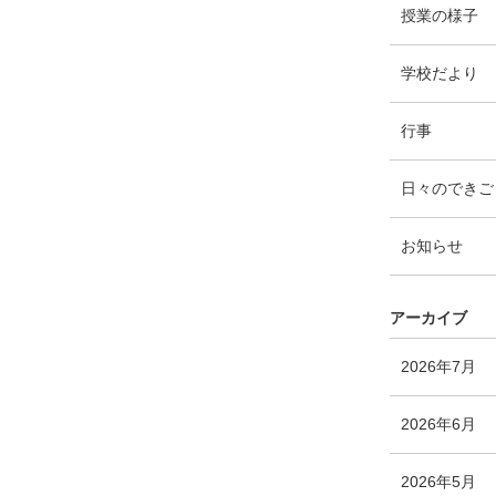
ト
エ
件
授業の様子
リ
ン
ー
ト
エ
件
学校だより
数
リ
ン
ー
ト
エ
件
行事
数
リ
ン
ー
ト
日々のできご
数
リ
ー
エ
件
お知らせ
数
ン
ト
リ
アーカイブ
ー
数
エ
件
2026年7月
ン
ト
エ
件
2026年6月
リ
ン
ー
ト
エ
件
2026年5月
数
リ