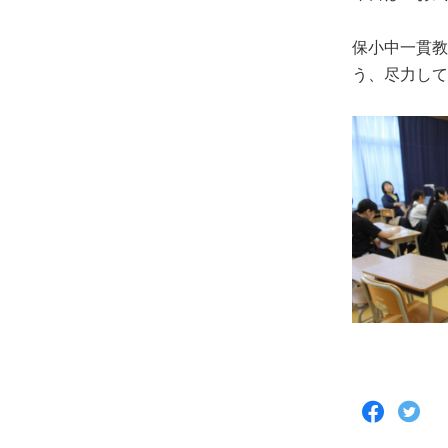
保小中一貫教
う、尽力して
F
T
a
w
c
i