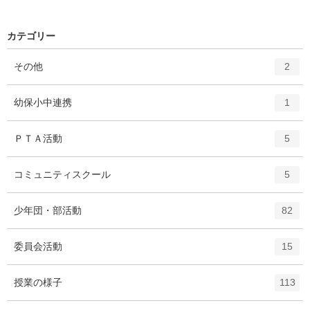
カテゴリー
エ
件
その他
2
ン
ト
エ
件
幼保小中連携
1
リ
ン
ー
ト
エ
件
ＰＴＡ活動
数
5
リ
ン
ー
ト
エ
件
コミュニティスクール
数
5
リ
ン
ー
ト
エ
件
少年団・部活動
数
82
リ
ン
ー
ト
エ
件
委員会活動
数
15
リ
ン
ー
ト
エ
件
授業の様子
数
113
リ
ン
ー