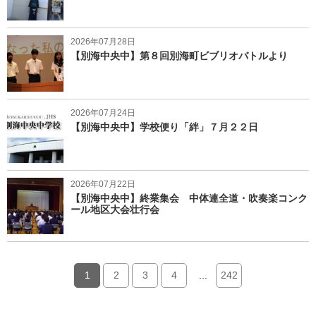
2026年07月28日
【別海中央中】第８回別海町ビブリオバトルより
2026年07月24日
【別海中央中】学校便り「絆」７月２２日
2026年07月22日
【別海中央中】終業集会 中体連全道・吹奏楽コンク
ール地区大会壮行会
1
2
3
4
...
242