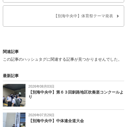
で
シ
シ
ェ
ェ
ア
ア
す
【別海中央中】体育祭テーマ発表
す
る
る
関連記事
この記事のハッシュタグに関連する記事が見つかりませんでした。
最新記事
2026年08月03日
【別海中央中】第６３回釧路地区吹奏楽コンクールよ
り
2026年07月29日
【別海中央中】中体連全道大会