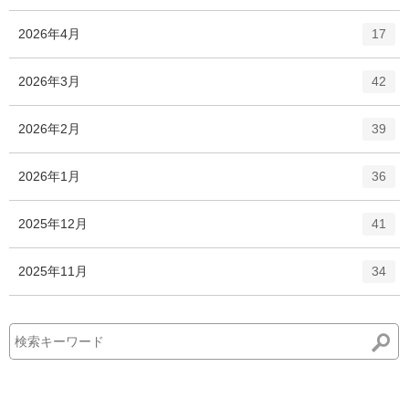
ン
ー
ト
エ
件
2026年4月
数
17
リ
ン
ー
ト
エ
件
2026年3月
数
42
リ
ン
ー
ト
エ
件
2026年2月
数
39
リ
ン
ー
ト
エ
件
2026年1月
数
36
リ
ン
ー
ト
エ
件
2025年12月
数
41
リ
ン
ー
ト
エ
件
2025年11月
数
34
リ
ン
ー
ト
数
リ
ー
数