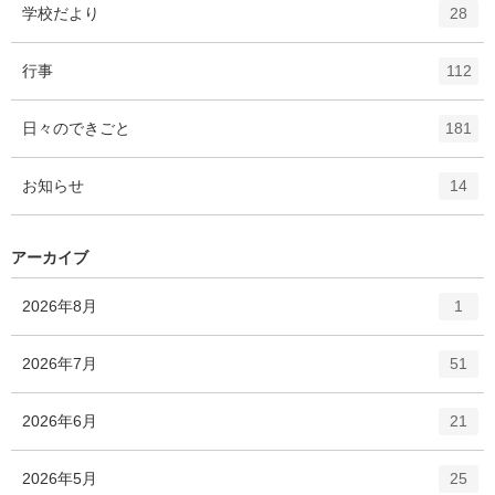
ト
エ
件
学校だより
数
28
リ
ン
ー
ト
エ
件
行事
数
112
リ
ン
ー
ト
エ
件
日々のできごと
数
181
リ
ン
ー
ト
エ
件
お知らせ
数
14
リ
ン
ー
ト
数
リ
アーカイブ
ー
数
エ
件
2026年8月
1
ン
ト
エ
件
2026年7月
51
リ
ン
ー
ト
エ
件
2026年6月
数
21
リ
ン
ー
ト
エ
件
2026年5月
数
25
リ