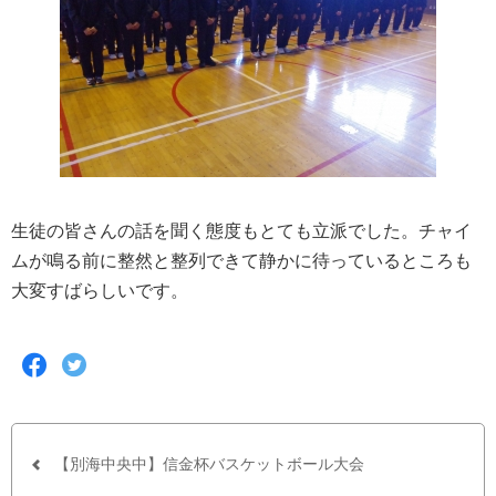
生徒の皆さんの話を聞く態度もとても立派でした。チャイ
ムが鳴る前に整然と整列できて静かに待っているところも
大変すばらしいです。
F
T
a
w
c
i
e
t
b
t
o
e
o
r
【別海中央中】信金杯バスケットボール大会
k
で