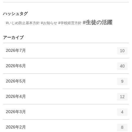
ン
ー
ト
数
リ
ハッシュタグ
ー
#生徒の活躍
#いじめ防止基本方針
#お知らせ
#学校経営方針
数
アーカイブ
エ
件
2026年7月
10
ン
ト
エ
件
2026年6月
40
リ
ン
ー
ト
エ
件
2026年5月
数
9
リ
ン
ー
ト
エ
件
2026年4月
数
12
リ
ン
ー
ト
エ
件
2026年3月
数
4
リ
ン
ー
ト
エ
件
2026年2月
数
8
リ