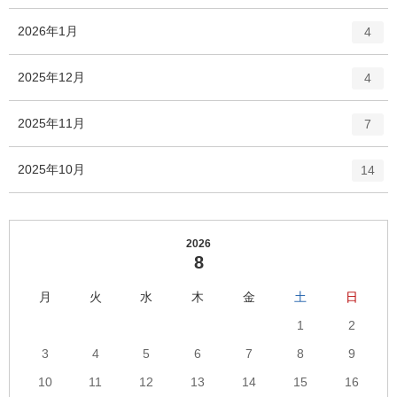
ン
ー
ト
エ
件
2026年1月
数
4
リ
ン
ー
ト
エ
件
2025年12月
数
4
リ
ン
ー
ト
エ
件
2025年11月
数
7
リ
ン
ー
ト
エ
件
2025年10月
数
14
リ
ン
ー
ト
数
リ
ー
2026
8
数
月
火
水
木
金
土
日
1
2
3
4
5
6
7
8
9
10
11
12
13
14
15
16