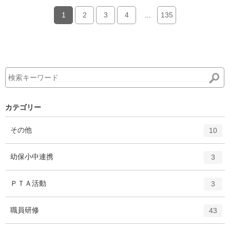
1
2
3
4
...
135
カテゴリー
エ
件
その他
10
ン
ト
エ
件
幼保小中連携
3
リ
ン
ー
ト
エ
件
ＰＴＡ活動
数
3
リ
ン
ー
ト
エ
件
職員研修
数
43
リ
ン
ー