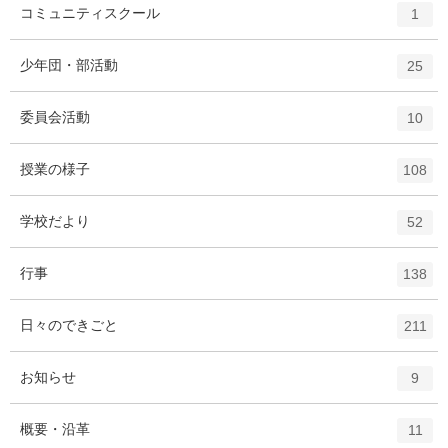
ト
エ
件
コミュニティスクール
数
1
リ
ン
ー
ト
エ
件
少年団・部活動
数
25
リ
ン
ー
ト
エ
件
委員会活動
数
10
リ
ン
ー
ト
エ
件
授業の様子
数
108
リ
ン
ー
ト
エ
件
学校だより
数
52
リ
ン
ー
ト
エ
件
行事
数
138
リ
ン
ー
ト
エ
件
日々のできごと
数
211
リ
ン
ー
ト
エ
件
お知らせ
数
9
リ
ン
ー
ト
エ
件
概要・沿革
数
11
リ