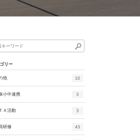
ゴリー
エ
件
の他
10
ン
ト
エ
件
保小中連携
3
リ
ン
ー
ト
エ
件
ＴＡ活動
数
3
リ
ン
ー
ト
エ
件
員研修
数
43
リ
ン
ー
ト