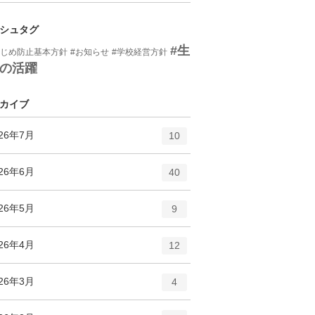
ー
ト
数
リ
シュタグ
ー
#生
いじめ防止基本方針
#お知らせ
#学校経営方針
数
の活躍
カイブ
エ
件
026年7月
10
ン
ト
エ
件
026年6月
40
リ
ン
ー
ト
エ
件
026年5月
数
9
リ
ン
ー
ト
エ
件
026年4月
数
12
リ
ン
ー
ト
エ
件
026年3月
数
4
リ
ン
ー
ト