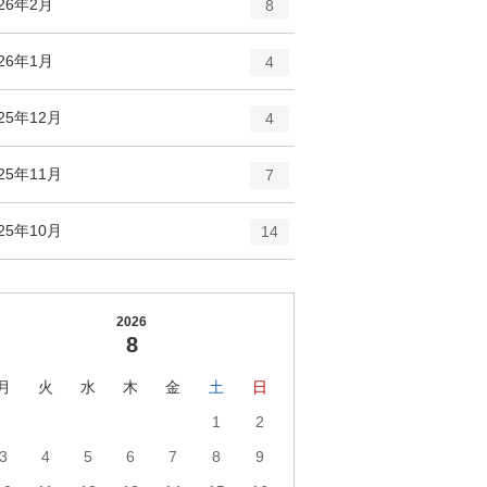
エ
件
026年2月
数
8
リ
ン
ー
ト
エ
件
026年1月
数
4
リ
ン
ー
ト
エ
件
25年12月
数
4
リ
ン
ー
ト
エ
件
25年11月
数
7
リ
ン
ー
ト
エ
件
25年10月
数
14
リ
ン
ー
ト
数
リ
ー
2026
8
数
月
火
水
木
金
土
日
1
2
3
4
5
6
7
8
9