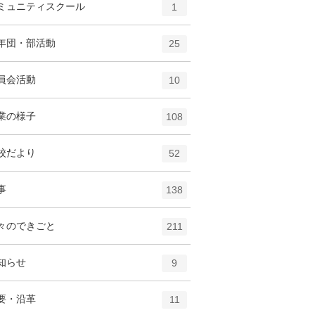
エ
件
ミュニティスクール
数
1
リ
ン
ー
ト
エ
件
年団・部活動
数
25
リ
ン
ー
ト
エ
件
員会活動
数
10
リ
ン
ー
ト
エ
件
業の様子
数
108
リ
ン
ー
ト
エ
件
校だより
数
52
リ
ン
ー
ト
エ
件
事
数
138
リ
ン
ー
ト
エ
件
々のできごと
数
211
リ
ン
ー
ト
エ
件
知らせ
数
9
リ
ン
ー
ト
エ
件
要・沿革
数
11
リ
ン