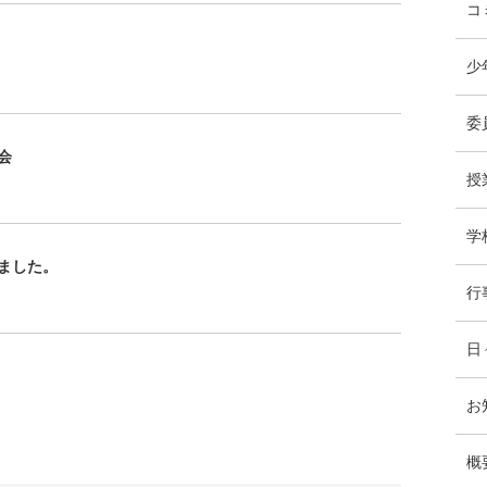
コ
少
委
会
授
学
ました。
行
日
お
概