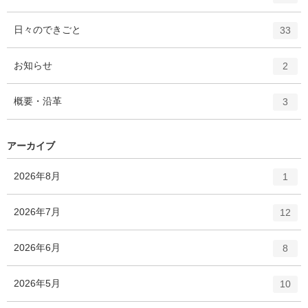
リ
ン
ー
ト
エ
件
日々のできごと
数
33
リ
ン
ー
ト
エ
件
お知らせ
数
2
リ
ン
ー
ト
エ
件
概要・沿革
数
3
リ
ン
ー
ト
数
リ
アーカイブ
ー
数
エ
件
2026年8月
1
ン
ト
エ
件
2026年7月
12
リ
ン
ー
ト
エ
件
2026年6月
数
8
リ
ン
ー
ト
エ
件
2026年5月
数
10
リ
ン
ー