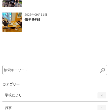
2025年09月11日
修学旅行5
カテゴリー
エ
件
学校だより
4
ン
ト
エ
件
行事
1