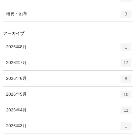
リ
ン
ー
ト
エ
件
概要・沿革
数
3
リ
ン
ー
ト
数
リ
アーカイブ
ー
数
エ
件
2026年8月
1
ン
ト
エ
件
2026年7月
12
リ
ン
ー
ト
エ
件
2026年6月
数
8
リ
ン
ー
ト
エ
件
2026年5月
数
10
リ
ン
ー
ト
エ
件
2026年4月
数
11
リ
ン
ー
ト
エ
件
2026年3月
数
1
リ
ン
ー