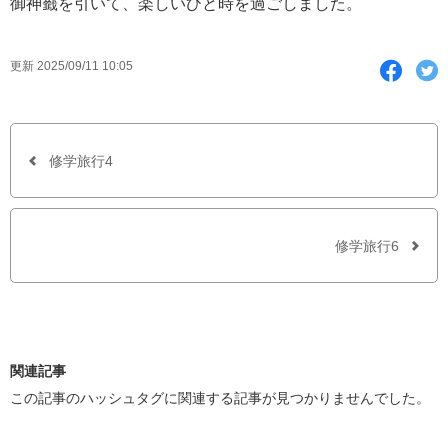
御神籤を引いて、楽しいひと時を過ごしました。
F
T
更新 2025/09/11 10:05
a
w
c
i
e
t
b
t
o
e
o
r
修学旅行4
k
で
シ
ェ
ア
修学旅行6
す
る
関連記事
この記事のハッシュタグに関連する記事が見つかりませんでした。