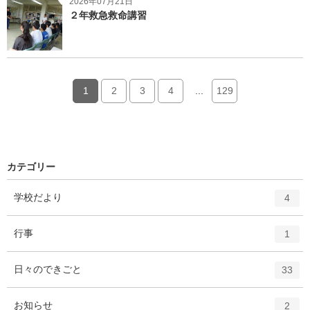
2026年07月21日
２年救急救命講習
1
2
3
4
...
129
カテゴリー
エ
件
学校だより
4
ン
ト
エ
件
行事
1
リ
ン
ー
ト
エ
件
日々のできごと
数
33
リ
ン
ー
ト
エ
件
お知らせ
数
2