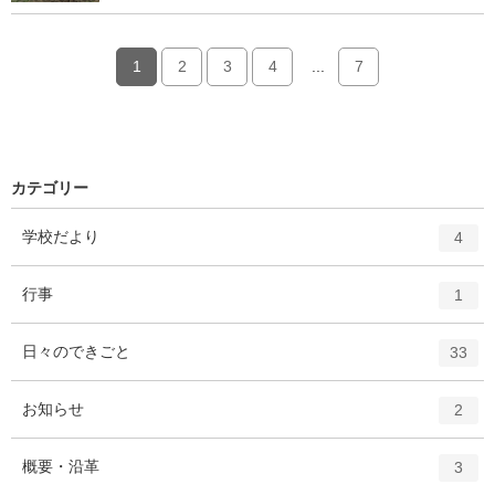
1
2
3
4
...
7
カテゴリー
エ
件
学校だより
4
ン
ト
エ
件
行事
1
リ
ン
ー
ト
エ
件
日々のできごと
数
33
リ
ン
ー
ト
エ
件
お知らせ
数
2
リ
ン
ー
ト
エ
件
概要・沿革
数
3
リ
ン