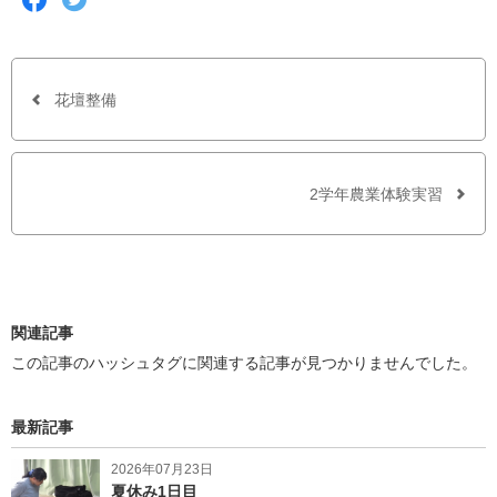
a
w
c
i
e
t
b
t
o
e
o
r
花壇整備
k
で
で
シ
シ
ェ
ェ
ア
ア
す
2学年農業体験実習
す
る
る
関連記事
この記事のハッシュタグに関連する記事が見つかりませんでした。
最新記事
2026年07月23日
夏休み1日目