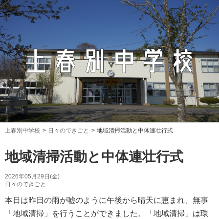
上春別中学校
日々のできごと
地域清掃活動と中体連壮行式
地域清掃活動と中体連壮行式
2026年05月29日(金)
日々のできごと
本日は昨日の雨が嘘のように午後から晴天に恵まれ、無事
「地域清掃」を行うことができました。「地域清掃」は環