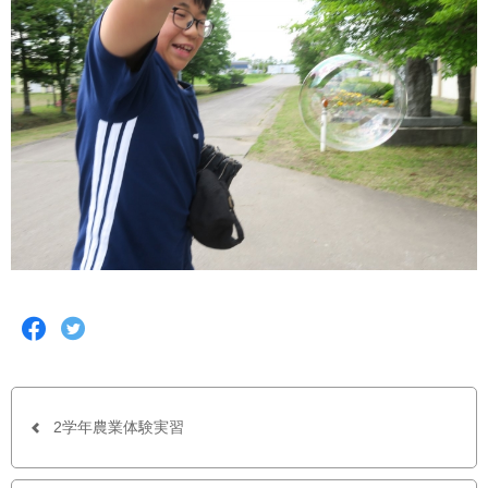
F
T
a
w
c
i
e
t
b
t
o
e
o
r
2学年農業体験実習
k
で
で
シ
シ
ェ