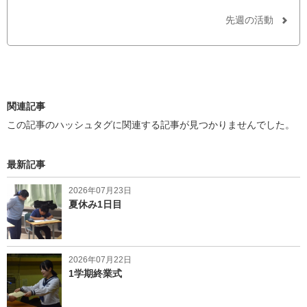
ェ
ア
ア
す
先週の活動
す
る
る
関連記事
この記事のハッシュタグに関連する記事が見つかりませんでした。
最新記事
2026年07月23日
夏休み1日目
2026年07月22日
1学期終業式