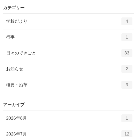
カテゴリー
エ
件
学校だより
4
ン
ト
エ
件
行事
1
リ
ン
ー
ト
エ
件
日々のできごと
数
33
リ
ン
ー
ト
エ
件
お知らせ
数
2
リ
ン
ー
ト
エ
件
概要・沿革
数
3
リ
ン
ー
ト
数
リ
アーカイブ
ー
数
エ
件
2026年8月
1
ン
ト
エ
件
2026年7月
12
リ