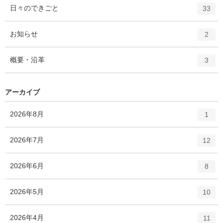
ト
エ
件
日々のできごと
数
33
リ
ン
ー
ト
エ
件
お知らせ
数
2
リ
ン
ー
ト
エ
件
概要・沿革
数
3
リ
ン
ー
ト
数
リ
アーカイブ
ー
数
エ
件
2026年8月
1
ン
ト
エ
件
2026年7月
12
リ
ン
ー
ト
エ
件
2026年6月
数
8
リ
ン
ー
ト
エ
件
2026年5月
数
10
リ
ン
ー
ト
エ
件
2026年4月
数
11
リ