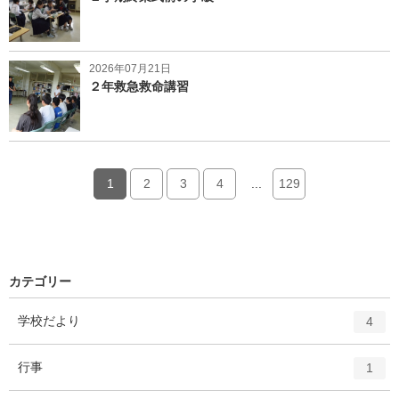
2026年07月21日
２年救急救命講習
1
2
3
4
...
129
カテゴリー
エ
件
学校だより
4
ン
ト
エ
件
行事
1
リ
ン
ー