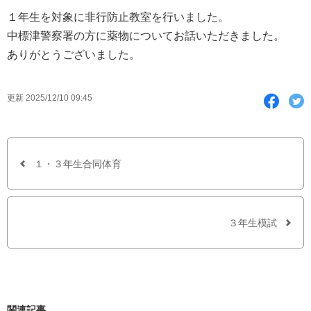
１年生を対象に非行防止教室を行いました。
中標津警察署の方に薬物についてお話いただきました。
ありがとうございました。
F
T
更新 2025/12/10 09:45
a
w
c
i
e
t
b
t
o
e
o
r
１・３年生合同体育
k
で
シ
ェ
ア
３年生模試
す
る
関連記事