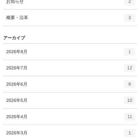
エ
件
お知らせ
数
2
リ
ン
ー
ト
エ
件
概要・沿革
数
3
リ
ン
ー
ト
数
リ
アーカイブ
ー
数
エ
件
2026年8月
1
ン
ト
エ
件
2026年7月
12
リ
ン
ー
ト
エ
件
2026年6月
数
8
リ
ン
ー
ト
エ
件
2026年5月
数
10
リ
ン
ー
ト
エ
件
2026年4月
数
11
リ
ン
ー
ト
エ
件
2026年3月
数
1
リ
ン