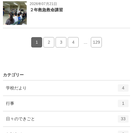
2026年07月21日
２年救急救命講習
1
2
3
4
...
129
カテゴリー
エ
件
学校だより
4
ン
ト
エ
件
行事
1
リ
ン
ー
ト
エ
件
日々のできごと
数
33
リ
ン
ー
ト