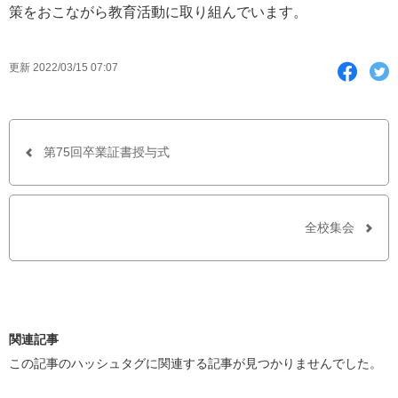
策をおこながら教育活動に取り組んでいます。
F
T
更新 2022/03/15 07:07
a
w
c
i
e
t
b
t
o
e
o
r
第75回卒業証書授与式
k
で
シ
ェ
ア
全校集会
す
る
関連記事
この記事のハッシュタグに関連する記事が見つかりませんでした。