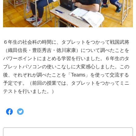
６年生の社会科の時間に、タブレットをつかって戦国武将
（織田信長・豊臣秀吉・徳川家康）について調べたことを
パワーポイントにまとめる学習を行いました。６年生のタ
ブレットパソコンの使いこなしに大変感心しました。この
後、それぞれが調べたことを「Teams」を使って交流する
予定です。（前回の授業では、タブレットをつかってミニ
テストを行いました。）
F
T
a
w
c
i
e
t
b
t
o
e