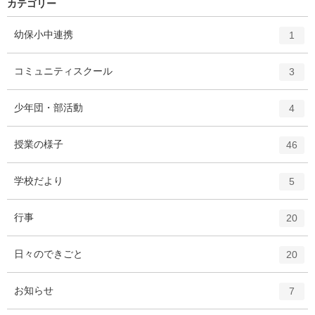
カテゴリー
エ
件
幼保小中連携
1
ン
ト
エ
件
コミュニティスクール
3
リ
ン
ー
ト
エ
件
少年団・部活動
数
4
リ
ン
ー
ト
エ
件
授業の様子
数
46
リ
ン
ー
ト
エ
件
学校だより
数
5
リ
ン
ー
ト
エ
件
行事
数
20
リ
ン
ー
ト
エ
件
日々のできごと
数
20
リ
ン
ー
ト
エ
件
お知らせ
数
7
リ
ン
ー