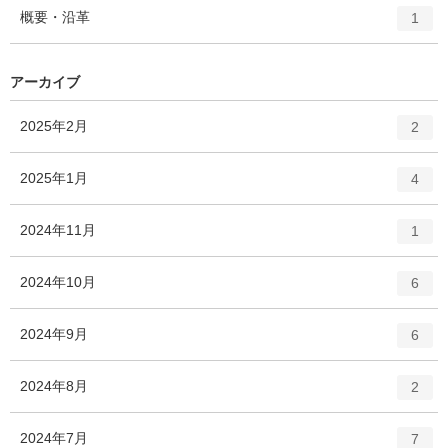
ト
エ
件
概要・沿革
数
1
リ
ン
ー
ト
数
リ
アーカイブ
ー
数
エ
件
2025年2月
2
ン
ト
エ
件
2025年1月
4
リ
ン
ー
ト
エ
件
2024年11月
数
1
リ
ン
ー
ト
エ
件
2024年10月
数
6
リ
ン
ー
ト
エ
件
2024年9月
数
6
リ
ン
ー
ト
エ
件
2024年8月
数
2
リ
ン
ー
ト
エ
件
2024年7月
数
7