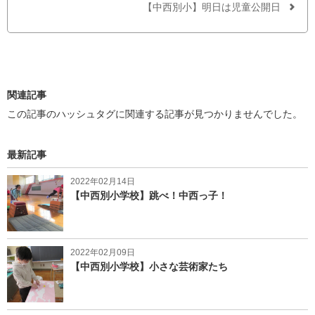
o
r
【中西別小】明日は児童公開日
k
で
で
シ
シ
ェ
ェ
ア
ア
す
す
る
る
関連記事
この記事のハッシュタグに関連する記事が見つかりませんでした。
最新記事
2022年02月14日
【中西別小学校】跳べ！中西っ子！
2022年02月09日
【中西別小学校】小さな芸術家たち