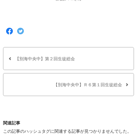
F
T
a
w
c
i
e
t
b
t
o
e
o
r
【別海中央中】第２回生徒総会
k
で
で
シ
シ
ェ
ェ
ア
ア
す
【別海中央中】Ｒ６第１回生徒総会
す
る
る
関連記事
この記事のハッシュタグに関連する記事が見つかりませんでした。