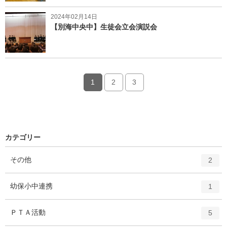
2024年02月14日
【別海中央中】生徒会立会演説会
1
2
3
カテゴリー
エ
件
その他
2
ン
ト
エ
件
幼保小中連携
1
リ
ン
ー
ト
エ
件
ＰＴＡ活動
数
5
リ
ン