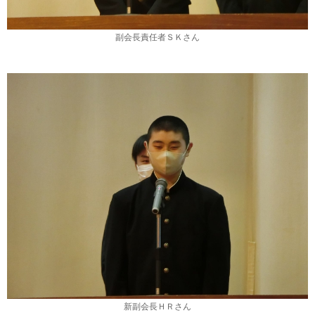
副会長責任者ＳＫさん
新副会長ＨＲさん