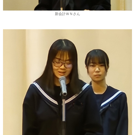
新会計ＷＮさん