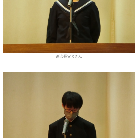
新会長ＷＲさん