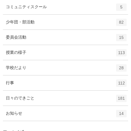
ー
ト
エ
件
コミュニティスクール
数
5
リ
ン
ー
ト
エ
件
少年団・部活動
数
82
リ
ン
ー
ト
エ
件
委員会活動
数
15
リ
ン
ー
ト
エ
件
授業の様子
数
113
リ
ン
ー
ト
エ
件
学校だより
数
28
リ
ン
ー
ト
エ
件
行事
数
112
リ
ン
ー
ト
エ
件
日々のできごと
数
181
リ
ン
ー
ト
エ
件
お知らせ
数
14
リ
ン
ー
ト
数