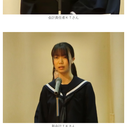
会計責任者ＫＴさん
新会計ＴＫさん