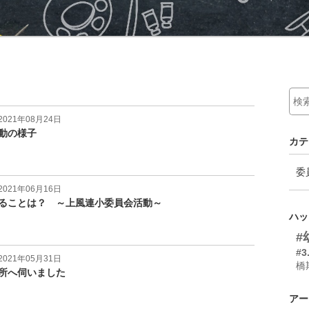
021年08月24日
動の様子
カテ
委
021年06月16日
ることは？ ～上風連小委員会活動～
ハッ
#
#3
021年05月31日
橋
所へ伺いました
アー