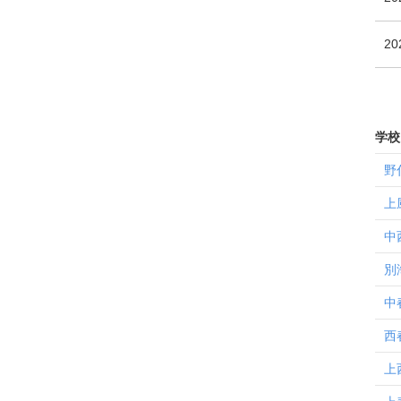
20
学校
野
上
中
別
中
西
上