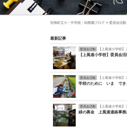
別海町立小・中学校・幼稚園ブログ
委員会活動
最新記事
【上風連小学校】 2
委員会活動
【上風連小学校】委員会活
【上風連小学校】 2
委員会活動
学校のために いま でき
【上風連小学校】 2
委員会活動
緑の募金 上風連連絡事務