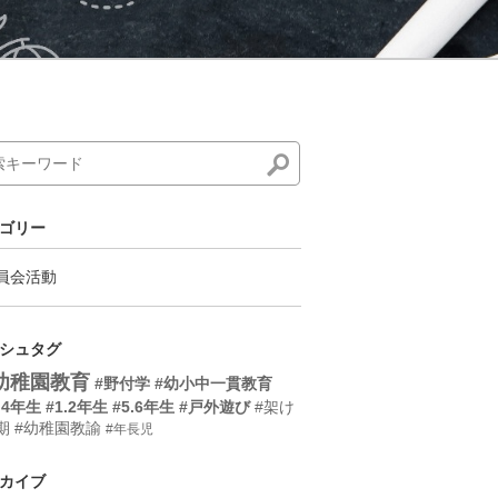
ゴリー
員会活動
シュタグ
幼稚園教育
#野付学
#幼小中一貫教育
.4年生
#1.2年生
#5.6年生
#戸外遊び
#架け
期
#幼稚園教諭
#年長児
カイブ