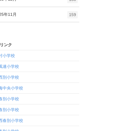
リ
ン
ー
ト
エ
件
25年11月
数
159
リ
ン
ー
ト
数
リ
ー
リンク
数
付小学校
風連小学校
西別小学校
海中央小学校
春別小学校
春別小学校
西春別小学校