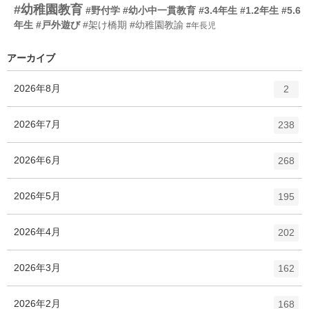
#幼稚園教育
#野付学
#幼小中一貫教育
#3.4年生
#1.2年生
#5.6
年生
#戸外遊び
#架け橋期
#幼稚園教諭
#年長児
アーカイブ
エ
件
2026年8月
2
ン
ト
エ
件
2026年7月
238
リ
ン
ー
ト
エ
件
2026年6月
数
268
リ
ン
ー
ト
エ
件
2026年5月
数
195
リ
ン
ー
ト
エ
件
2026年4月
数
202
リ
ン
ー
ト
エ
件
2026年3月
数
162
リ
ン
ー
ト
エ
件
2026年2月
数
168