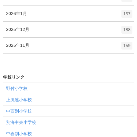
リ
ン
ー
ト
エ
件
2026年1月
数
157
リ
ン
ー
ト
エ
件
2025年12月
数
188
リ
ン
ー
ト
エ
件
2025年11月
数
159
リ
ン
ー
ト
数
リ
ー
学校リンク
数
野付小学校
上風連小学校
中西別小学校
別海中央小学校
中春別小学校