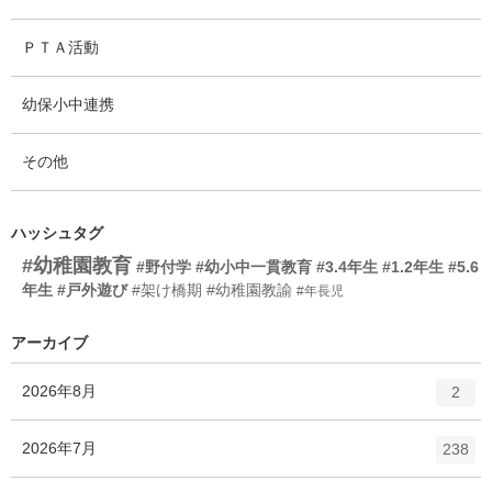
ＰＴＡ活動
幼保小中連携
その他
ハッシュタグ
#幼稚園教育
#野付学
#幼小中一貫教育
#3.4年生
#1.2年生
#5.6
年生
#戸外遊び
#架け橋期
#幼稚園教諭
#年長児
アーカイブ
エ
件
2026年8月
2
ン
ト
エ
件
2026年7月
238
リ
ン
ー