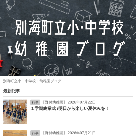
別海町立小・中学校・幼稚園ブログ
最新記事
【野付幼稚園】 2026年07月22日
行事
１学期終業式 /明日から楽しい夏休みを！
【野付幼稚園】 2026年07月21日
行事