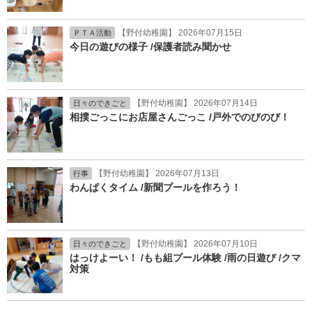
【野付幼稚園】 2026年07月15日
ＰＴＡ活動
今日の遊びの様子 /保護者読み聞かせ
【野付幼稚園】 2026年07月14日
日々のできごと
相撲ごっこにお店屋さんごっこ /戸外でのびのび！
【野付幼稚園】 2026年07月13日
行事
わんぱくタイム /新聞プールを作ろう！
【野付幼稚園】 2026年07月10日
日々のできごと
はっけよーい！ /もも組プール体験 /雨の日遊び /クマ
対策