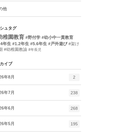
の他
シュタグ
幼稚園教育
#野付学
#幼小中一貫教育
.4年生
#1.2年生
#5.6年生
#戸外遊び
#架け
期
#幼稚園教諭
#年長児
カイブ
エ
件
026年8月
2
ン
ト
エ
件
026年7月
238
リ
ン
ー
ト
エ
件
026年6月
数
268
リ
ン
ー
ト
エ
件
026年5月
数
195
リ
ン
ー