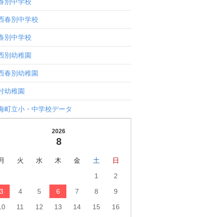
春別中学校
西春別中学校
春別中学校
西別幼稚園
西春別幼稚園
付幼稚園
海町立小・中学校データ
2026
8
月
火
水
木
金
土
日
1
2
3
4
5
6
7
8
9
10
11
12
13
14
15
16