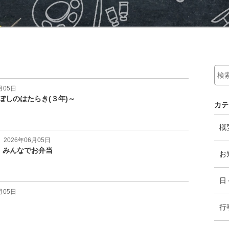
月05日
ぼしのはたらき(３年)～
カテ
概
2026年06月05日
！みんなでお弁当
お
日
月05日
行