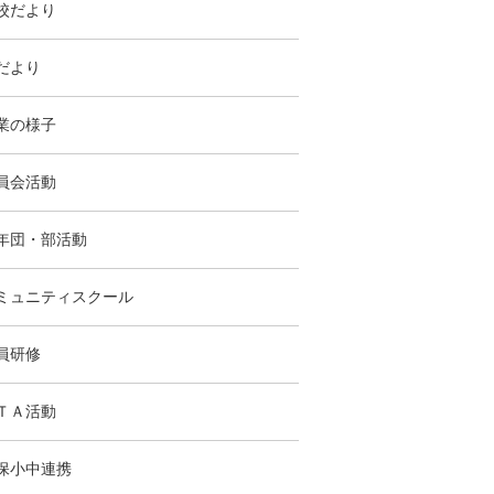
校だより
だより
業の様子
員会活動
年団・部活動
ミュニティスクール
員研修
ＴＡ活動
保小中連携