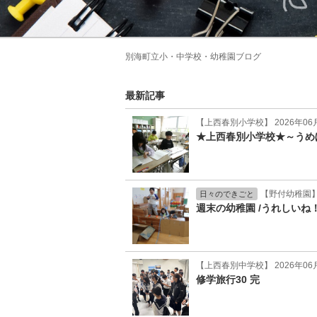
別海町立小・中学校・幼稚園ブログ
最新記事
【上西春別小学校】 2026年06
★上西春別小学校★～うめ
【野付幼稚園】 
日々のできごと
週末の幼稚園 /うれしいね
【上西春別中学校】 2026年06
修学旅行30 完