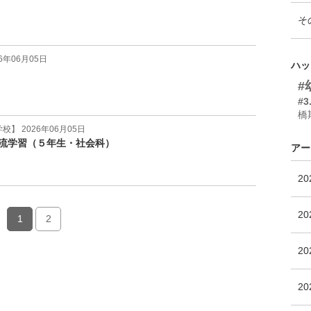
そ
6年06月05日
ハッ
#
#3
橋
】 2026年06月05日
流学習（５年生・社会科）
アー
2
2
1
2
2
2