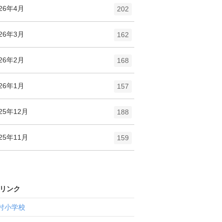
ト
エ
件
026年4月
数
202
リ
ン
ー
ト
エ
件
026年3月
数
162
リ
ン
ー
ト
エ
件
026年2月
数
168
リ
ン
ー
ト
エ
件
026年1月
数
157
リ
ン
ー
ト
エ
件
25年12月
数
188
リ
ン
ー
ト
エ
件
25年11月
数
159
リ
ン
ー
ト
数
リ
ー
リンク
数
付小学校