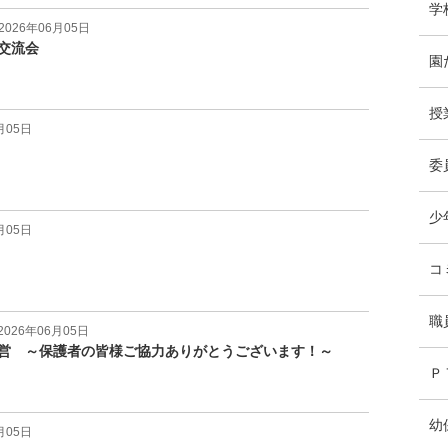
学
026年06月05日
交流会
園
授
月05日
委
少
月05日
コ
職
026年06月05日
営 ～保護者の皆様ご協力ありがとうございます！～
Ｐ
幼
月05日