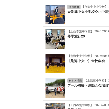
【別海中央小学校】 2
職員研修
☆別海中央小学校☆小中高
【上西春別中学校】 2026年06
修学旅行29
【別海中央中学校】 2026年06
【別海中央中】全校集会
【上風連小学校】 2
ＰＴＡ活動
プール清掃・運動会会場設
【上西春別中学校】 2026年06