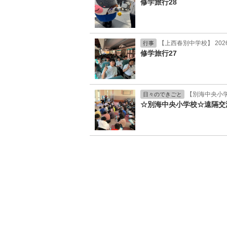
修学旅行28
【上西春別中学校】 202
行事
修学旅行27
【別海中央小学校
日々のできごと
☆別海中央小学校☆遠隔交