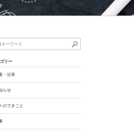
ゴリー
要・沿革
知らせ
々のできごと
事