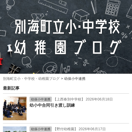
別海町立小・中学校・幼稚園ブログ
幼保小中連携
最新記事
【上西春別中学校】 2026年06月18日
幼保小中連携
幼小中合同引き渡し訓練
【野付幼稚園】 2026年06月17日
幼保小中連携