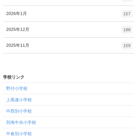
リ
ン
ー
ト
エ
件
2026年1月
数
157
リ
ン
ー
ト
エ
件
2025年12月
数
188
リ
ン
ー
ト
エ
件
2025年11月
数
159
リ
ン
ー
ト
数
リ
ー
学校リンク
数
野付小学校
上風連小学校
中西別小学校
別海中央小学校
中春別小学校