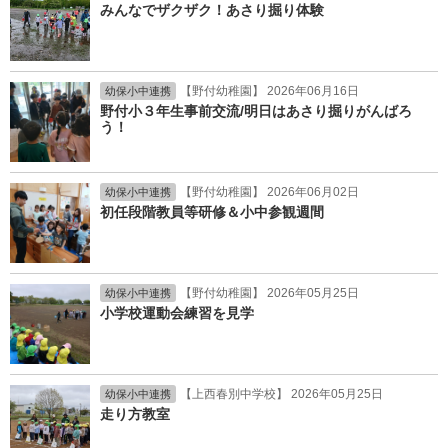
みんなでザクザク！あさり掘り体験
【野付幼稚園】 2026年06月16日
幼保小中連携
野付小３年生事前交流/明日はあさり掘りがんばろ
う！
【野付幼稚園】 2026年06月02日
幼保小中連携
初任段階教員等研修＆小中参観週間
【野付幼稚園】 2026年05月25日
幼保小中連携
小学校運動会練習を見学
【上西春別中学校】 2026年05月25日
幼保小中連携
走り方教室