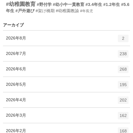
#幼稚園教育
#野付学
#幼小中一貫教育
#3.4年生
#1.2年生
#5.6
年生
#戸外遊び
#架け橋期
#幼稚園教諭
#年長児
アーカイブ
エ
件
2026年8月
2
ン
ト
エ
件
2026年7月
238
リ
ン
ー
ト
エ
件
2026年6月
数
268
リ
ン
ー
ト
エ
件
2026年5月
数
195
リ
ン
ー
ト
エ
件
2026年4月
数
202
リ
ン
ー
ト
エ
件
2026年3月
数
162
リ
ン
ー
ト
エ
件
2026年2月
数
168