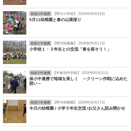
【野付小学校】 2026年05月15日
幼保小中連携
5月11幼稚園と春の山菜採り
【野付幼稚園】 2026年05月11日
幼保小中連携
小学校１・２年生との交流「春を探そう！」
【中春別中学校】 2026年05月11日
幼保小中連携
保小中連携で地域を美しく ～クリーン作戦に込めた
想い～
【野付幼稚園】 2026年02月17日
幼保小中連携
今日の幼稚園 / 小学５年生交流 /お父さん読み聞かせ