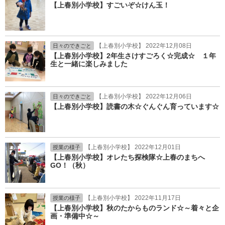
【上春別小学校】すごいぞ☆けん玉！
【上春別小学校】 2022年12月08日
日々のできごと
【上春別小学校】2年生さけすごろく☆完成☆ １年
生と一緒に楽しみました
【上春別小学校】 2022年12月06日
日々のできごと
【上春別小学校】読書の木☆ぐんぐん育っています☆
【上春別小学校】 2022年12月01日
授業の様子
【上春別小学校】オレたち探検隊☆上春のまちへ
GO！（秋）
【上春別小学校】 2022年11月17日
授業の様子
【上春別小学校】秋のたからものランド☆～着々と企
画・準備中☆～