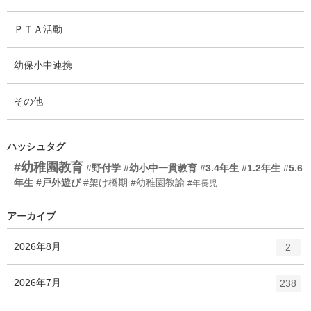
ＰＴＡ活動
幼保小中連携
その他
ハッシュタグ
#幼稚園教育
#野付学
#幼小中一貫教育
#3.4年生
#1.2年生
#5.6
年生
#戸外遊び
#架け橋期
#幼稚園教諭
#年長児
アーカイブ
エ
件
2026年8月
2
ン
ト
エ
件
2026年7月
238
リ
ン
ー