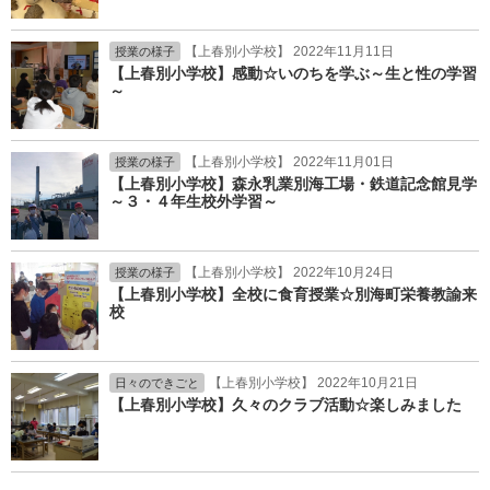
【上春別小学校】 2022年11月11日
授業の様子
【上春別小学校】感動☆いのちを学ぶ～生と性の学習
～
【上春別小学校】 2022年11月01日
授業の様子
【上春別小学校】森永乳業別海工場・鉄道記念館見学
～３・４年生校外学習～
【上春別小学校】 2022年10月24日
授業の様子
【上春別小学校】全校に食育授業☆別海町栄養教諭来
校
【上春別小学校】 2022年10月21日
日々のできごと
【上春別小学校】久々のクラブ活動☆楽しみました