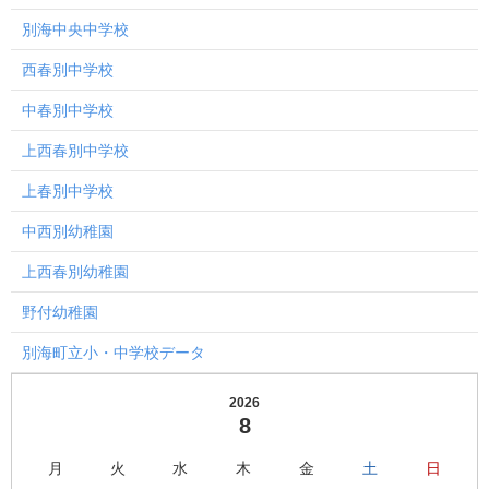
別海中央中学校
西春別中学校
中春別中学校
上西春別中学校
上春別中学校
中西別幼稚園
上西春別幼稚園
野付幼稚園
別海町立小・中学校データ
2026
8
月
火
水
木
金
土
日